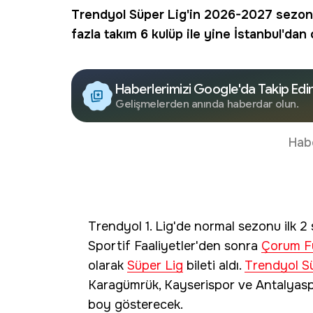
Trendyol
Süper Lig
'in 2026-2027 sezon
fazla takım 6 kulüp ile yine İstanbul'dan 
Haberlerimizi Google'da Takip Edi
Gelişmelerden anında haberdar olun.
Hab
Trendyol 1. Lig'de normal sezonu ilk 
Sportif Faaliyetler'den sonra
Çorum F
olarak
Süper Lig
bileti aldı.
Trendyol S
Karagümrük, Kayserispor ve Antalyaspo
boy gösterecek.