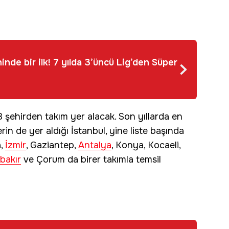
inde bir ilk! 7 yılda 3’üncü Lig’den Süper
şehirden takım yer alacak. Son yıllarda en
rin de yer aldığı İstanbul, yine liste başında
a,
İzmir
, Gaziantep,
Antalya
, Konya, Kocaeli,
bakır
ve Çorum da birer takımla temsil