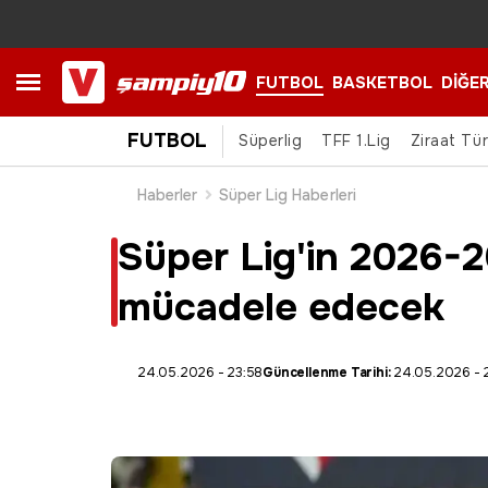
FUTBOL
BASKETBOL
DİĞE
FUTBOL
Süperlig
TFF 1.Lig
Ziraat Tü
Haberler
Süper Lig Haberleri
Süper Lig'in 2026-
mücadele edecek
24.05.2026 - 23:58
Güncellenme Tarihi:
24.05.2026 - 