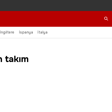
Ara
İngiltere
İspanya
İtalya
n takım