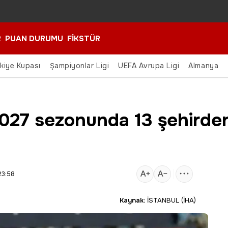
R
PUAN DURUMU
FİKSTÜR
rkiye Kupası
Şampiyonlar Ligi
UEFA Avrupa Ligi
Almanya
2027 sezonunda 13 şehirde
23:58
Kaynak:
İSTANBUL (İHA)