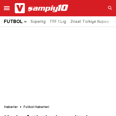
FUTBOL
Süperlig
TFF 1.Lig
Ziraat Türkiye Kupası
Ara
Ş
Haberler
Futbol Haberleri