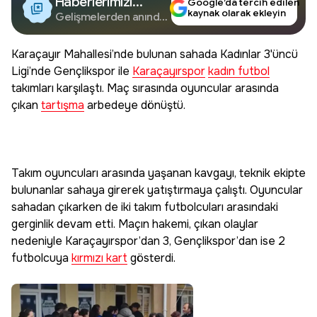
Haberlerimizi
Google’da tercih edilen
kaynak olarak ekleyin
Google'da Takip
Gelişmelerden anında
haberdar olun.
Edin
Karaçayır Mahallesi’nde bulunan sahada Kadınlar 3'üncü
Ligi’nde Gençlikspor ile
Karaçayırspor
kadın futbol
takımları karşılaştı. Maç sırasında oyuncular arasında
çıkan
tartışma
arbedeye dönüştü.
Takım oyuncuları arasında yaşanan kavgayı, teknik ekipte
bulunanlar sahaya girerek yatıştırmaya çalıştı. Oyuncular
sahadan çıkarken de iki takım futbolcuları arasındaki
gerginlik devam etti. Maçın hakemi, çıkan olaylar
nedeniyle Karaçayırspor’dan 3, Gençlikspor’dan ise 2
futbolcuya
kırmızı kart
gösterdi.