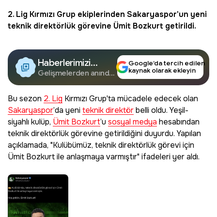
2. Lig
Kırmızı Grup ekiplerinden
Sakaryaspor
'un yeni
teknik direktörlük görevine
Ümit Bozkurt
getirildi.
Haberlerimizi
Google’da tercih edilen
kaynak olarak ekleyin
Google'da Takip
Gelişmelerden anında
haberdar olun.
Edin
Bu sezon
2. Lig
Kırmızı Grup'ta mücadele edecek olan
Sakaryaspor
’da yeni
teknik direktör
belli oldu. Yeşil-
siyahlı kulüp,
Ümit Bozkurt
’u
sosyal medya
hesabından
teknik direktörlük görevine getirildiğini duyurdu. Yapılan
açıklamada, "Kulübümüz, teknik direktörlük görevi için
Ümit Bozkurt ile anlaşmaya varmıştır" ifadeleri yer aldı.