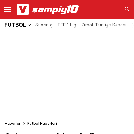
FUTBOL
Süperlig
TFF 1.Lig
Ziraat Türkiye Kupası
Ara
Ş
Haberler
Futbol Haberleri