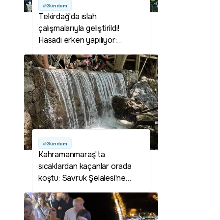
#Gündem
Tekirdağ'da ıslah
çalışmalarıyla geliştirildi!
Hasadı erken yapılıyor:
Üreticisine yüksek kazanç
sağlıyor
#Gündem
Kahramanmaraş'ta
sıcaklardan kaçanlar orada
koştu: Savruk Şelalesi'ne
ziyaretçi akını!