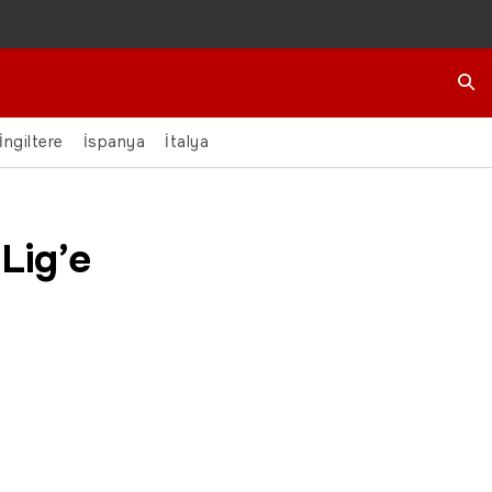
Ara
İngiltere
İspanya
İtalya
Lig’e