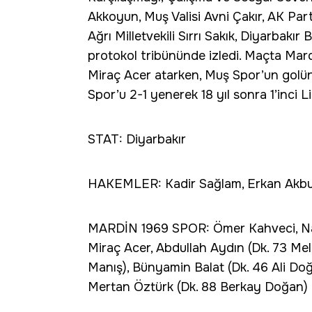
Akkoyun, Muş Valisi Avni Çakır, AK Part
Ağrı Milletvekili Sırrı Sakık, Diyarbak
protokol tribününde izledi. Maçta Mar
Miraç Acer atarken, Muş Spor’un golün
Spor’u 2-1 yenerek 18 yıl sonra 1’inci Li
STAT: Diyarbakır
HAKEMLER: Kadir Sağlam, Erkan Akbul
MARDİN 1969 SPOR: Ömer Kahveci, Nafi
Miraç Acer, Abdullah Aydın (Dk. 73 Mel
Manış), Bünyamin Balat (Dk. 46 Ali Doğa
Mertan Öztürk (Dk. 88 Berkay Doğan)