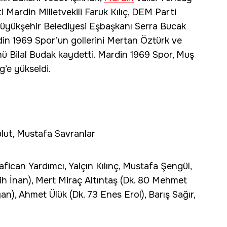
i Mardin Milletvekili Faruk Kılıç, DEM Parti
ır Büyükşehir Belediyesi Eşbaşkanı Serra Bucak
din 1969 Spor’un gollerini Mertan Öztürk ve
ü Bilal Budak kaydetti. Mardin 1969 Spor, Muş
g’e yükseldi.
ut, Mustafa Savranlar
can Yardımcı, Yalçın Kılınç, Mustafa Şengül,
ih İnan), Mert Miraç Altıntaş (Dk. 80 Mehmet
n), Ahmet Ülük (Dk. 73 Enes Erol), Barış Sağır,