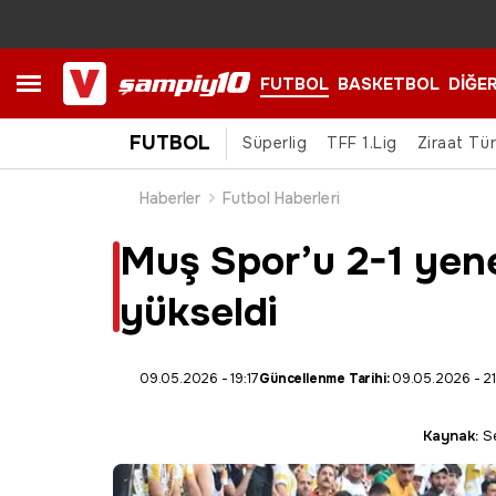
FUTBOL
BASKETBOL
DİĞE
FUTBOL
Süperlig
TFF 1.Lig
Ziraat Tü
Haberler
Futbol Haberleri
Muş Spor’u 2-1 yene
yükseldi
09.05.2026 - 19:17
Güncellenme Tarihi:
09.05.2026 - 21
Kaynak:
Se