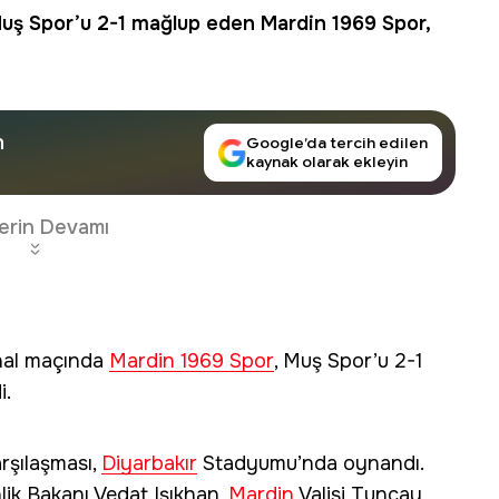
 Muş Spor’u 2-1 mağlup eden
Mardin 1969 Spor
,
n
Google’da tercih edilen
kaynak olarak ekleyin
erin Devamı
inal maçında
Mardin 1969 Spor
, Muş Spor’u 2-1
i.
arşılaşması,
Diyarbakır
Stadyumu’nda oynandı.
lik Bakanı Vedat Işıkhan,
Mardin
Valisi Tuncay