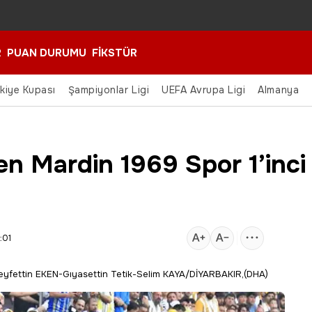
R
PUAN DURUMU
FİKSTÜR
rkiye Kupası
Şampiyonlar Ligi
UEFA Avrupa Ligi
Almanya
n Mardin 1969 Spor 1’inci 
:01
yfettin EKEN-Gıyasettin Tetik-Selim KAYA/DİYARBAKIR,(DHA)