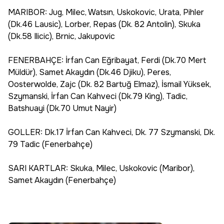
MARIBOR: Jug, Milec, Watsın, Uskokovic, Urata, Pihler
(Dk.46 Lausic), Lorber, Repas (Dk. 82 Antolin), Skuka
(Dk.58 Ilicic), Brnic, Jakupovic
FENERBAHÇE: İrfan Can Eğribayat, Ferdi (Dk.70 Mert
Müldür), Samet Akaydın (Dk.46 Djiku), Peres,
Oosterwolde, Zajc (Dk. 82 Bartuğ Elmaz), İsmail Yüksek,
Szymanski, İrfan Can Kahveci (Dk.79 King), Tadic,
Batshuayi (Dk.70 Umut Nayir)
GOLLER: Dk.17 İrfan Can Kahveci, Dk. 77 Szymanski, Dk.
79 Tadic (Fenerbahçe)
SARI KARTLAR: Skuka, Milec, Uskokovic (Maribor),
Samet Akaydın (Fenerbahçe)