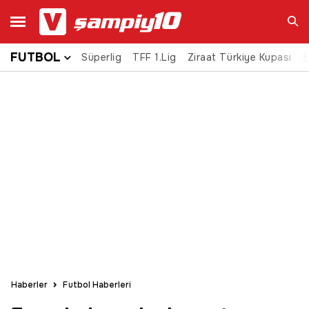
FUTBOL
Süperlig
TFF 1.Lig
Ziraat Türkiye Kupası
Ara
Ş
Haberler
Futbol Haberleri