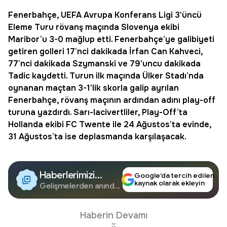
Fenerbahçe
, UEFA Avrupa Konferans Ligi 3'üncü
Eleme Turu rövanş maçında Slovenya ekibi
Maribor
’u 3-0 mağlup etti. Fenerbahçe’ye galibiyeti
getiren golleri 17’nci dakikada İrfan Can Kahveci,
77’nci dakikada Szymanski ve 79'uncu dakikada
Tadic kaydetti. Turun ilk maçında Ülker Stadı’nda
oynanan maçtan 3-1'lik skorla galip ayrılan
Fenerbahçe, rövanş maçının ardından adını play-off
turuna yazdırdı. Sarı-lacivertliler, Play-Off’ta
Hollanda ekibi FC Twente ile 24 Ağustos’ta evinde,
31 Ağustos’ta ise deplasmanda karşılaşacak.
Haberlerimizi
Google’da tercih edilen
kaynak olarak ekleyin
Google'da Takip
Gelişmelerden anında
haberdar olun.
Edin
Haberin Devamı