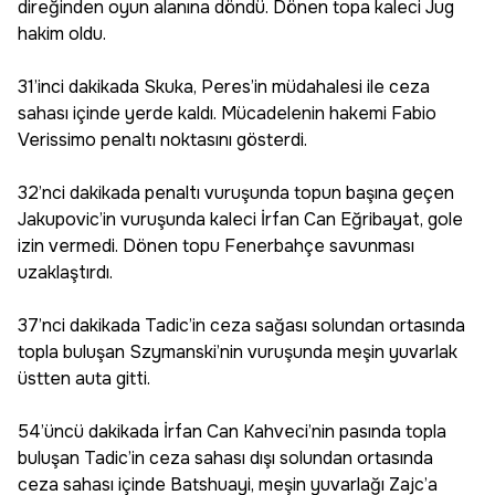
direğinden oyun alanına döndü. Dönen topa kaleci Jug
hakim oldu.
31’inci dakikada Skuka, Peres’in müdahalesi ile ceza
sahası içinde yerde kaldı. Mücadelenin hakemi Fabio
Verissimo penaltı noktasını gösterdi.
32’nci dakikada penaltı vuruşunda topun başına geçen
Jakupovic’in vuruşunda kaleci İrfan Can Eğribayat, gole
izin vermedi. Dönen topu Fenerbahçe savunması
uzaklaştırdı.
37’nci dakikada Tadic’in ceza sağası solundan ortasında
topla buluşan Szymanski’nin vuruşunda meşin yuvarlak
üstten auta gitti.
54’üncü dakikada İrfan Can Kahveci’nin pasında topla
buluşan Tadic’in ceza sahası dışı solundan ortasında
ceza sahası içinde Batshuayi, meşin yuvarlağı Zajc’a