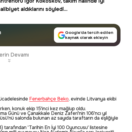
ntrenörü Igor Kokoskov, takım halinde iyi
biyet aldıklarını söyledi...
n
Google’da tercih edilen
kaynak olarak ekleyin
erin Devamı
mücadelesinde
Fenerbahçe Beko
, evinde Litvanya ekibi
alırken, konuk ekip 15'inci kez mağlup oldu.
nma Günü ve Çanakkale Deniz Zaferi'nin 106'ncı yıl
sü'nü salonda bulunan az sayıda taraftarın da eşliğiyle
 tarafından 'Tarihin En İyi 100 Oyuncusu' listesine