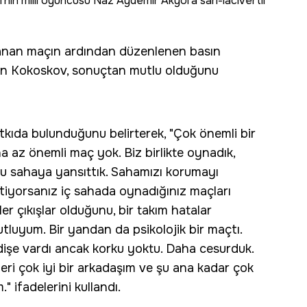
ın milli oyuncusu Naz Aydemir Akyol'a sarı-lacivertli
nanan maçın ardından düzenlenen basın
en Kokoskov, sonuçtan mutlu olduğunu
ıda bulunduğunu belirterek, "Çok önemli bir
 az önemli maç yok. Biz birlikte oynadık,
nu sahaya yansıttık. Sahamızı korumayı
stiyorsanız iç sahada oynadığınız maçları
ler çıkışlar olduğunu, bir takım hatalar
tluyum. Bir yandan da psikolojik bir maçtı.
endişe vardı ancak korku yoktu. Daha cesurduk.
leri çok iyi bir arkadaşım ve şu ana kadar çok
." ifadelerini kullandı.