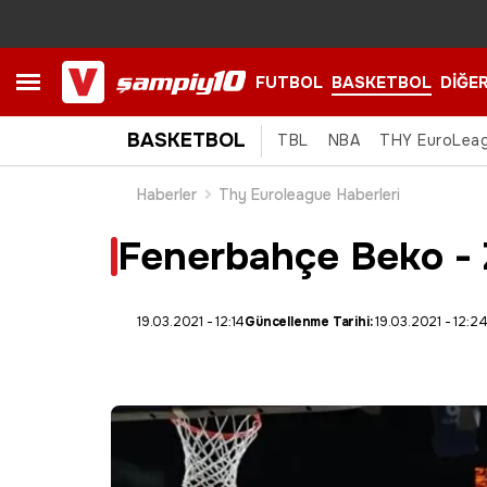
FUTBOL
BASKETBOL
DİĞE
BASKETBOL
TBL
NBA
THY EuroLea
Haberler
Thy Euroleague Haberleri
Fenerbahçe Beko - Za
19.03.2021 - 12:14
Güncellenme Tarihi:
19.03.2021 - 12:2