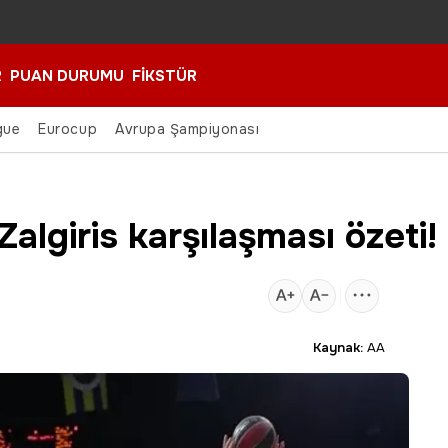
R
PUAN DURUMU
FİKSTÜR
gue
Eurocup
Avrupa Şampiyonası
lgiris karşılaşması özeti!
4
Kaynak:
AA