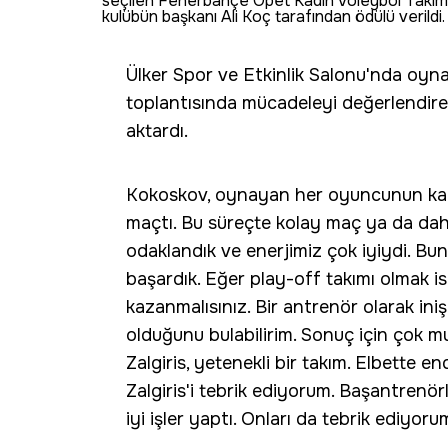
seçilen Fenerbahçe Opet Kadın Voleybol Takımı'n
kulübün başkanı Ali Koç tarafından ödülü verildi.
Ülker Spor ve Etkinlik Salonu'nda oy
toplantısında mücadeleyi değerlendir
aktardı.
Kokoskov, oynayan her oyuncunun katk
maçtı. Bu süreçte kolay maç ya da daha
odaklandık ve enerjimiz çok iyiydi. Bu
başardık. Eğer play-off takımı olmak i
kazanmalısınız. Bir antrenör olarak iniş
olduğunu bulabilirim. Sonuç için çok mu
Zalgiris, yetenekli bir takım. Elbette 
Zalgiris'i tebrik ediyorum. Başantrenör
iyi işler yaptı. Onları da tebrik ediyorum