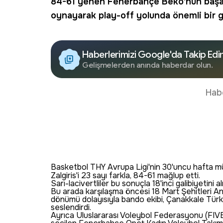
84-61 yenen
Fenerbahçe Beko
'nun başa
oynayarak play-off yolunda önemli bir gali
Haberlerimizi Google'da Takip Edi
Gelişmelerden anında haberdar olun.
Hab
Basketbol THY Avrupa Ligi'nin 30'uncu hafta 
Zalgiris'i 23 sayı farkla, 84-61 mağlup etti.
Sarı-lacivertliler bu sonuçla 18'inci galibiyetini 
Bu arada karşılaşma öncesi 18 Mart Şehitleri A
dönümü dolayısıyla bando ekibi, Çanakkale Türkü
seslendirdi.
Ayrıca Uluslararası Voleybol Federasyonu (FIVB)