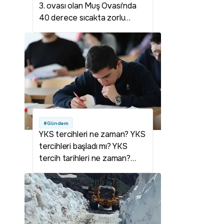
3. ovası olan Muş Ovası'nda
40 derece sıcakta zorlu
mesai
#Gündem
YKS tercihleri ne zaman? YKS
tercihleri başladı mı? YKS
tercih tarihleri ne zaman?
YKS tercihleri hangi gün? YKS
tercihleri kaç gün sürecek?