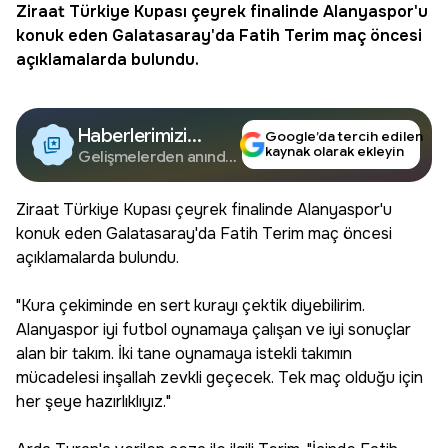
Ziraat Türkiye Kupası çeyrek finalinde Alanyaspor'u
konuk eden Galatasaray'da Fatih Terim maç öncesi
açıklamalarda bulundu.
Haberlerimizi
Google’da tercih edilen
kaynak olarak ekleyin
Google'da Takip
Gelişmelerden anında
haberdar olun.
Edin
Ziraat Türkiye Kupası çeyrek finalinde Alanyaspor'u
konuk eden Galatasaray'da Fatih Terim maç öncesi
açıklamalarda bulundu.
"Kura çekiminde en sert kurayı çektik diyebilirim.
Alanyaspor iyi futbol oynamaya çalışan ve iyi sonuçlar
alan bir takım. İki tane oynamaya istekli takımın
mücadelesi inşallah zevkli geçecek. Tek maç olduğu için
her şeye hazırlıklıyız."