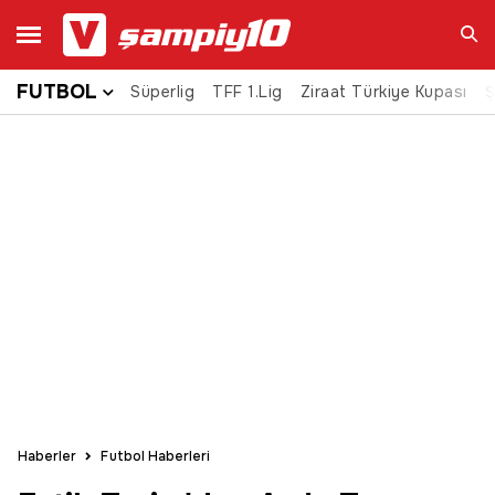
FUTBOL
Süperlig
TFF 1.Lig
Ziraat Türkiye Kupası
Ara
Ş
Haberler
Futbol Haberleri