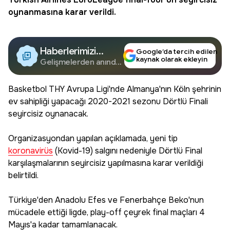
oynanmasına karar verildi.
Haberlerimizi
Google’da tercih edilen
kaynak olarak ekleyin
Google'da Takip
Gelişmelerden anında
haberdar olun.
Edin
Basketbol THY Avrupa Ligi'nde Almanya'nın Köln şehrinin
ev sahipliği yapacağı 2020-2021 sezonu Dörtlü Finali
seyircisiz oynanacak.
Organizasyondan yapılan açıklamada, yeni tip
koronavirüs
(Kovid-19) salgını nedeniyle Dörtlü Final
karşılaşmalarının seyircisiz yapılmasına karar verildiği
belirtildi.
Türkiye'den Anadolu Efes ve Fenerbahçe Beko'nun
mücadele ettiği ligde, play-off çeyrek final maçları 4
Mayıs'a kadar tamamlanacak.