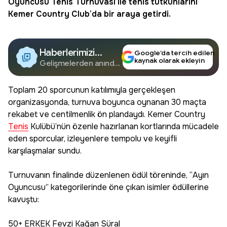
Oyuncusu
Tenis
Turnuvası ile tenis tutkunlarını
Kemer Country Club
’da bir araya getirdi.
Haberlerimizi
Google’da tercih edilen
kaynak olarak ekleyin
Google'da Takip
Gelişmelerden anında
haberdar olun.
Edin
Toplam 20 sporcunun katılımıyla gerçekleşen
organizasyonda, turnuva boyunca oynanan 30 maçta
rekabet ve centilmenlik ön plandaydı. Kemer Country
Tenis
Kulübü’nün özenle hazırlanan kortlarında mücadele
eden sporcular, izleyenlere tempolu ve keyifli
karşılaşmalar sundu.
Turnuvanın finalinde düzenlenen ödül töreninde, “Ayın
Oyuncusu” kategorilerinde öne çıkan isimler ödüllerine
kavuştu:
50+ ERKEK Fevzi Kağan Süral