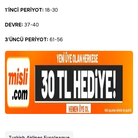
1’İNCİ PERİYOT:
18-30
DEVRE:
37-40
3’ÜNCÜ PERİYOT:
61-56
Turkish Airlines Euroleague