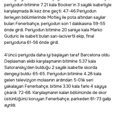
periyodun bitimine 7.21 kala Booker’ın 3 sayılık isabetiyle
karşılaşmada ilk kez öne geçti: 47-46.Periyodun
ilerleyen bölümlerinde Motley ile pota altından sayılar
bulan Fenerbahçe, periyodun son 1 dakikasına 59-55
önde girdi. Periyodun bitimine 20 saniye kala Marko
Guduric ile isabeti bulan sarı-lacivertli ekip, final
periyoduna 61-56 önde girdi.
4’üncü periyoda daha iyi başlayan taraf Barcelona oldu.
Deplasman ekibi karşılaşmanın bitimine 5.37 kala
Satoransky’den bulduğu 2 sayılık isabetle skorda
dengeyi buldu: 65-65. Periyodun bitimine 4.28 kala
gelen televizyon molasının ardından 5-0’lık seri
yakalayan Fenerbahçe, bitime 3.30 kala farkı 4 sayıya
çıkardı: 72-68. Karşılaşmanın kalan bölümünde de skor
üstünlüğünü koruyan Fenerbahçe, parkeden 81-73 galip
ayrıldı.