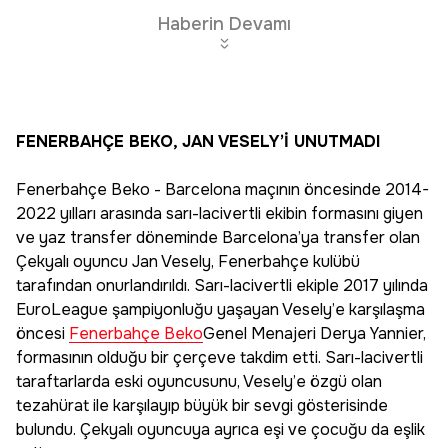
Haberin Devamı
FENERBAHÇE BEKO, JAN VESELY’İ UNUTMADI
Fenerbahçe Beko - Barcelona maçının öncesinde 2014-
2022 yılları arasında sarı-lacivertli ekibin formasını giyen
ve yaz transfer döneminde Barcelona’ya transfer olan
Çekyalı oyuncu Jan Vesely, Fenerbahçe kulübü
tarafından onurlandırıldı. Sarı-lacivertli ekiple 2017 yılında
EuroLeague şampiyonluğu yaşayan Vesely’e karşılaşma
öncesi
Fenerbahçe Beko
Genel Menajeri Derya Yannier,
formasının olduğu bir çerçeve takdim etti. Sarı-lacivertli
taraftarlarda eski oyuncusunu, Vesely’e özgü olan
tezahürat ile karşılayıp büyük bir sevgi gösterisinde
bulundu. Çekyalı oyuncuya ayrıca eşi ve çocuğu da eşlik