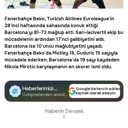
Fenerbahçe Beko,
Turkish Airlines Euroleague
’in
28’inci haftasında sahasında konuk ettiği
Barcelona
’yı 81-73 mağlup etti. Sarı-lacivertli ekip bu
mücadelenin ardından 17’nci galibiyetini aldı.
Barcelona ise 10’uncu mağlubiyetini yaşadı.
Fenerbahçe Beko’da Motley 16, Guduric 15 sayıyla
mücadele ederken; Barcelona’da 19 sayı kaydeden
Nikola Mirotic karşılaşmanın en skorer ismi oldu.
Haberlerimizi
Google’da tercih edilen
kaynak olarak ekleyin
Google'da Takip
Gelişmelerden anında
haberdar olun.
Edin
Haberin Devamı