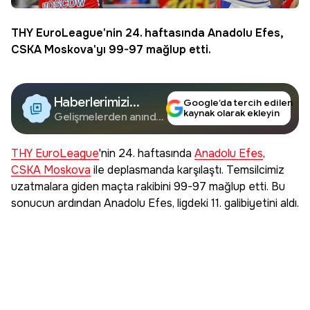
THY EuroLeague
'nin 24. haftasında
Anadolu Efes
,
CSKA Moskova
'yı 99-97 mağlup etti.
Haberlerimizi
Google’da tercih edilen
kaynak olarak ekleyin
Google'da Takip
Gelişmelerden anında
haberdar olun.
Edin
THY EuroLeague
'nin 24. haftasında
Anadolu Efes
,
CSKA Moskova
ile deplasmanda karşılaştı. Temsilcimiz
uzatmalara giden maçta rakibini 99-97 mağlup etti. Bu
sonucun ardından Anadolu Efes, ligdeki 11. galibiyetini aldı.