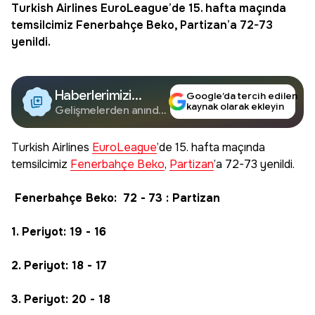
Turkish Airlines
EuroLeague
’de 15. hafta maçında
temsilcimiz
Fenerbahçe Beko
,
Partizan
’a 72-73
yenildi.
Haberlerimizi
Google’da tercih edilen
kaynak olarak ekleyin
Google'da Takip
Gelişmelerden anında
haberdar olun.
Edin
Turkish Airlines
EuroLeague
’de 15. hafta maçında
temsilcimiz
Fenerbahçe Beko
,
Partizan
’a 72-73 yenildi.
Fenerbahçe Beko: 72 - 73
: Partizan
1. Periyot: 19 - 16
2. Periyot: 18 - 17
3. Periyot: 20 - 18