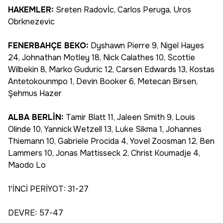
HAKEMLER:
Sreten Radovİc, Carlos Peruga, Uros
Obrknezevic
FENERBAHÇE BEKO:
Dyshawn Pierre 9, Nigel Hayes
24, Johnathan Motley 18, Nick Calathes 10, Scottie
Wilbekin 8, Marko Guduric 12, Carsen Edwards 13, Kostas
Antetokounmpo 1, Devin Booker 6, Metecan Birsen,
Şehmus Hazer
ALBA BERLİN:
Tamir Blatt 11, Jaleen Smith 9, Louis
Olinde 10, Yannick Wetzell 13, Luke Sikma 1, Johannes
Thiemann 10, Gabriele Procida 4, Yovel Zoosman 12, Ben
Lammers 10, Jonas Mattisseck 2, Christ Koumadje 4,
Maodo Lo
1'İNCİ PERİYOT: 31-27
DEVRE: 57-47