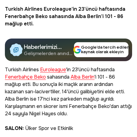
Turkish Airlines
Euroleague
'in 23'üncü haftasında
Fenerbahçe Beko
sahasında
Alba Berlin
'i 101 - 86
mağlup etti.
Haberlerimizi
Google’da tercih edilen
kaynak olarak ekleyin
Google'da Takip
Gelişmelerden anında
haberdar olun.
Edin
Turkish Airlines
Euroleague
'in 23'üncü haftasında
Fenerbahçe Beko
sahasında
Alba Berlin
'i 101 - 86
mağlup etti. Bu sonuçla iki maçlık aranın ardından
kazanan sarı-lacivertliler, 14'üncü galibiyetini elde etti.
Alba Berlin ise 17'nci kez parkeden mağlup ayrıldı.
Karşılaşmanın en skorer ismi Fenerbahçe Beko'dan attığı
24 sayıyla Nigel Hayes oldu.
SALON:
Ülker Spor ve Etkinlik