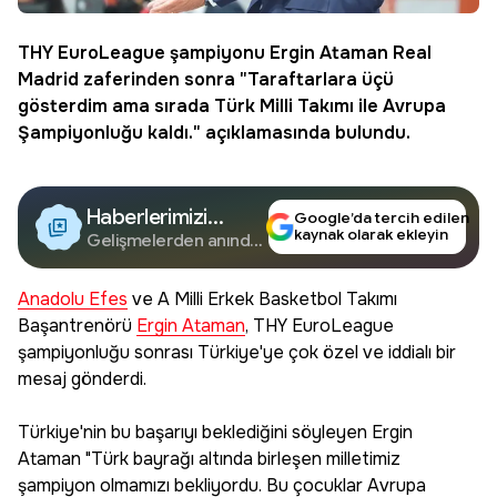
THY EuroLeague şampiyonu
Ergin Ataman
Real
Madrid
zaferinden sonra "Taraftarlara üçü
gösterdim ama sırada Türk Milli Takımı ile Avrupa
Şampiyonluğu kaldı." açıklamasında bulundu.
Haberlerimizi
Google’da tercih edilen
kaynak olarak ekleyin
Google'da Takip
Gelişmelerden anında
haberdar olun.
Edin
Anadolu Efes
ve A Milli Erkek Basketbol Takımı
Başantrenörü
Ergin Ataman
, THY EuroLeague
şampiyonluğu sonrası Türkiye'ye çok özel ve iddialı bir
mesaj gönderdi.
Türkiye'nin bu başarıyı beklediğini söyleyen Ergin
Ataman "Türk bayrağı altında birleşen milletimiz
şampiyon olmamızı bekliyordu. Bu çocuklar Avrupa