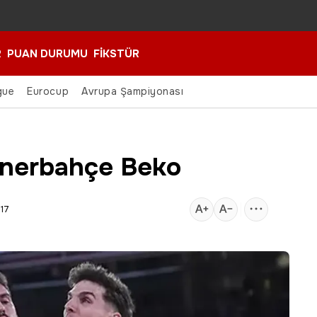
R
PUAN DURUMU
FİKSTÜR
gue
Eurocup
Avrupa Şampiyonası
enerbahçe Beko
:17