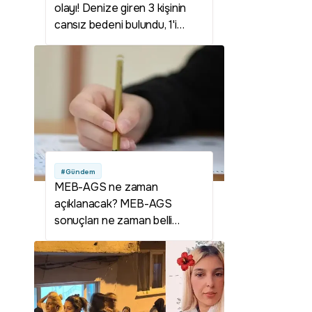
olayı! Denize giren 3 kişinin
cansız bedeni bulundu, 1'i
kayıp
#Gündem
MEB-AGS ne zaman
açıklanacak? MEB-AGS
sonuçları ne zaman belli
olacak? Milli Eğitim Bakanlığı
Akademi Giriş Sınavı sonuçları
ne zaman açıklanacak?