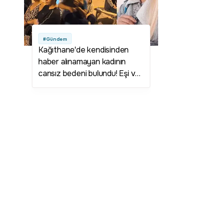
#Gündem
Kağıthane'de kendisinden
haber alınamayan kadının
cansız bedeni bulundu! Eşi ve
kaynı gözaltına alındı