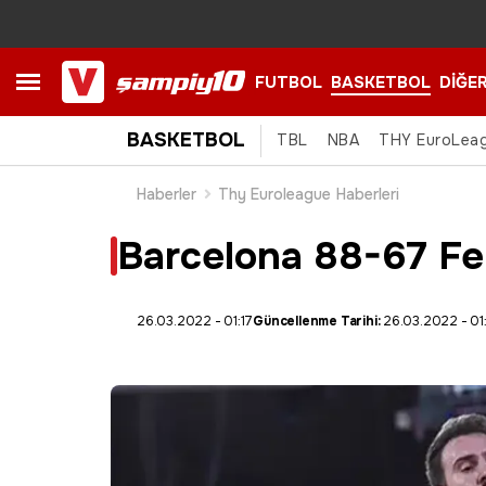
FUTBOL
BASKETBOL
DİĞE
BASKETBOL
TBL
NBA
THY EuroLea
Haberler
Thy Euroleague Haberleri
Barcelona 88-67 F
26.03.2022 - 01:17
Güncellenme Tarihi:
26.03.2022 - 01