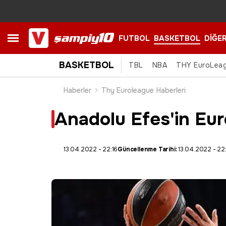
FUTBOL
BASKETBOL
DİĞE
BASKETBOL
TBL
NBA
THY EuroLea
Haberler
Thy Euroleague Haberleri
Anadolu Efes'in Eur
13.04.2022 - 22:16
Güncellenme Tarihi:
13.04.2022 - 22