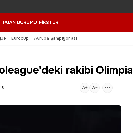
R
PUAN DURUMU
FİKSTÜR
gue
Eurocup
Avrupa Şampiyonası
oleague'deki rakibi Olimpi
:16