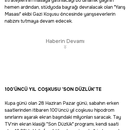
stratejilerinin masaya yatırılacağı bu dinamik yayının
hemen ardından, stüdyoda bayrağı devralacak olan "Yarış
Masası" ekibi Gazi Koşusu öncesinde yarışseverlerin
nabzını tutmaya devam edecek.
Haberin Devamı
100’ÜNCÜ YIL COŞKUSU ‘SON DÜZLÜK’TE
Kupa günü olan 28 Haziran Pazar günü, sabahın erken
saatlerinden itibaren 100’üncü yıl coşkusu hipodrom
sınırlarını aşarak ekran başındaki milyonları saracak. Tay
TV’nin ekran klasiği "Son Düzlük" programı, kendi saati