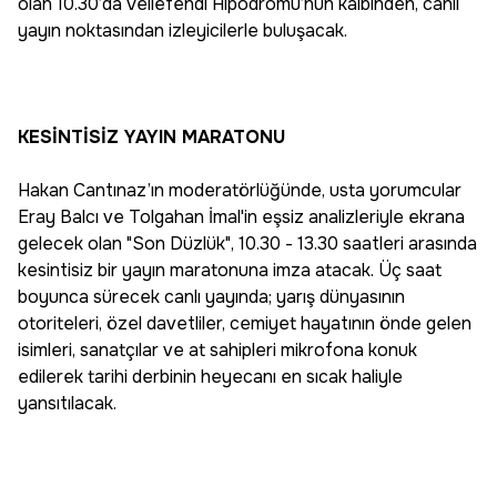
olan 10.30’da Veliefendi Hipodromu’nun kalbinden, canlı
yayın noktasından izleyicilerle buluşacak.
KESİNTİSİZ YAYIN MARATONU
Hakan Cantınaz’ın moderatörlüğünde, usta yorumcular
Eray Balcı ve Tolgahan İmal'in eşsiz analizleriyle ekrana
gelecek olan "Son Düzlük", 10.30 - 13.30 saatleri arasında
kesintisiz bir yayın maratonuna imza atacak. Üç saat
boyunca sürecek canlı yayında; yarış dünyasının
otoriteleri, özel davetliler, cemiyet hayatının önde gelen
isimleri, sanatçılar ve at sahipleri mikrofona konuk
edilerek tarihi derbinin heyecanı en sıcak haliyle
yansıtılacak.