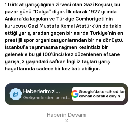
1Türk at yarışçılığının zirvesi olan Gazi Koşusu, bu
pazar günü “Dalya” diyor. İlk olarak 1927 yılında
Ankara’da koşulan ve Türkiye Cumhuriyeti’nin
kurucusu Gazi Mustafa Kemal Atatürk’ün de takip
ettiği yarış, aradan geçen bir asırda Türkiye’nin en
prestijli spor organizasyonlarından birine dönüştü.
İstanbul’a taşınmasına rağmen kesintisiz bir
gelenekle bu yıl 100’üncü kez düzenlenen efsane
yarışa, 3 yaşındaki safkan İngiliz tayları yarış
hayatlarında sadece bir kez katılabiliyor.
Haberlerimizi
Google’da tercih edilen
kaynak olarak ekleyin
Google'da Takip
Gelişmelerden anında
haberdar olun.
Edin
Haberin Devamı