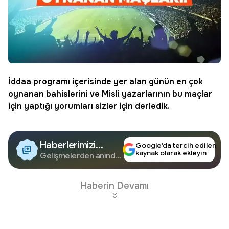
İddaa
programı içerisinde yer alan günün en çok
oynanan bahislerini ve
Misli
yazarlarının bu maçlar
için yaptığı yorumları sizler için derledik.
Haberlerimizi
Google’da tercih edilen
kaynak olarak ekleyin
Google'da Takip
Gelişmelerden anında
haberdar olun.
Edin
Haberin Devamı