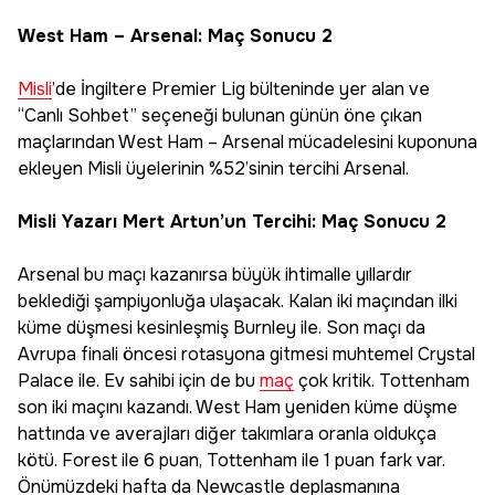
West Ham – Arsenal: Maç Sonucu 2
Misli
’de İngiltere Premier Lig bülteninde yer alan ve
“Canlı Sohbet” seçeneği bulunan günün öne çıkan
maçlarından West Ham – Arsenal mücadelesini kuponuna
ekleyen Misli üyelerinin %52’sinin tercihi Arsenal.
Misli Yazarı Mert Artun’un Tercihi: Maç Sonucu 2
Arsenal bu maçı kazanırsa büyük ihtimalle yıllardır
beklediği şampiyonluğa ulaşacak. Kalan iki maçından ilki
küme düşmesi kesinleşmiş Burnley ile. Son maçı da
Avrupa finali öncesi rotasyona gitmesi muhtemel Crystal
Palace ile. Ev sahibi için de bu
maç
çok kritik. Tottenham
son iki maçını kazandı. West Ham yeniden küme düşme
hattında ve averajları diğer takımlara oranla oldukça
kötü. Forest ile 6 puan, Tottenham ile 1 puan fark var.
Önümüzdeki hafta da Newcastle deplasmanına