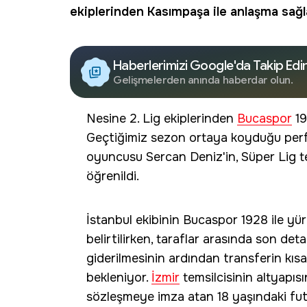
ekiplerinden Kasımpaşa ile anlaşma sağla
Haberlerimizi Google'da Takip Edi
Gelişmelerden anında haberdar olun.
Nesine 2. Lig ekiplerinden
Bucaspor
19
Geçtiğimiz sezon ortaya koyduğu perf
oyuncusu Sercan Deniz'in, Süper Lig te
öğrenildi.
İstanbul ekibinin Bucaspor 1928 ile yü
belirtilirken, taraflar arasında son det
giderilmesinin ardından transferin kıs
bekleniyor.
İzmir
temsilcisinin altyapı
sözleşmeye imza atan 18 yaşındaki futb