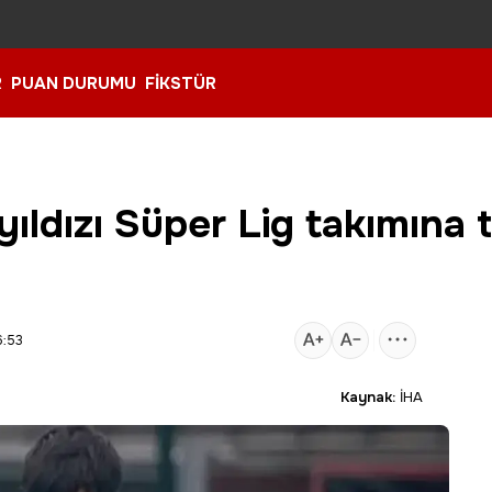
R
PUAN DURUMU
FİKSTÜR
 yıldızı Süper Lig takımına 
6:53
Kaynak:
İHA