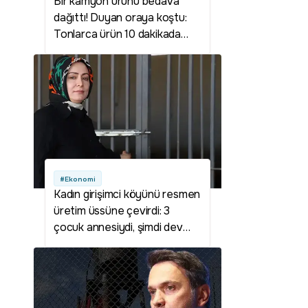
Bir kamyon ürünü bedava
dağıttı! Duyan oraya koştu:
Tonlarca ürün 10 dakikada
tükendi
#Ekonomi
Kadın girişimci köyünü resmen
üretim üssüne çevirdi: 3
çocuk annesiydi, şimdi dev
çiftliğin patronu!