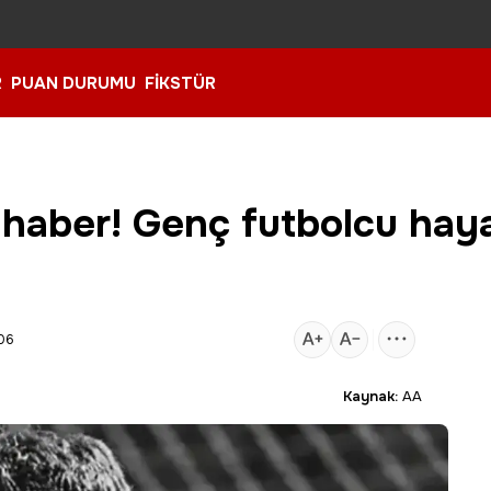
R
PUAN DURUMU
FİKSTÜR
n haber! Genç futbolcu haya
:06
Kaynak:
AA