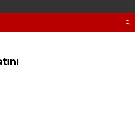
Ara
tını