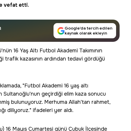
 vefat etti.
n
Google’da tercih edilen
kaynak olarak ekleyin
'nün 16 Yaş Altı Futbol Akademi Takımının
ği trafik kazasının ardından tedavi gördüğü
lamada, "Futbol Akademi 16 yaş altı
h Sultanoğlu'nun geçirdiği elim kaza sonucu
renmiş bulunuyoruz. Merhuma Allah'tan rahmet,
ı diliyoruz." ifadeleri yer aldı.
u) 16 Mayıs Cumartesi günü Çubuk İlçesinde