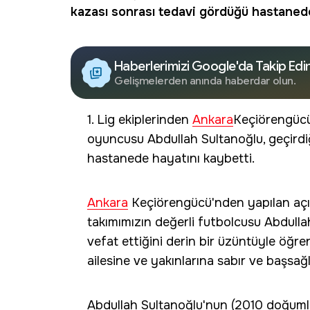
kazası sonrası tedavi gördüğü hastanede
Haberlerimizi Google'da Takip Edi
Gelişmelerden anında haberdar olun.
1. Lig ekiplerinden
Ankara
Keçiörengücü
oyuncusu Abdullah Sultanoğlu, geçirdi
hastanede hayatını kaybetti.
Ankara
Keçiörengücü'nden yapılan açık
takımımızın değerli futbolcusu Abdulla
vefat ettiğini derin bir üzüntüyle öğ
ailesine ve yakınlarına sabır ve başsağlığ
Abdullah Sultanoğlu'nun (2010 doğuml