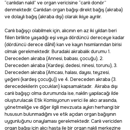
“canlıdan nakil” ve organ vericisine “canlı donör”
denmektedir. Canlıdan organ bağışı direkt bağış (akraba)
ve dolaylı bağış (akraba dışı) olarak ikiye ayrılır.
Canlı bağışçı olabilmek için, alıcının en az iki yıldan beri
fiilen birlikte yaşadığı eşi veya dördüncü dereceye kadar
(dördüncü derece dâhil) kan ve kayın hısımlarından birisi
olmak gerekmektedir. Buradaki akrabalık durumu 1.
Dereceden akraba (Annesi, babası, çocuğu), 2.
Dereceden akraba (Kardeşi, dedesi, ninesi, torunu), 3.
Dereceden akraba (Amcası, halası, dayısı, teyzesi,
yeğeni (kardeş çocuğu)) ve 4. Dereceden akraba (3.
derecedekilerin çocukları) kapsamaktadır. Akraba dışı
canlı bağışçı olma durumunda ise, naklin yapılacağı ilde
oluşturulacak Etik Komisyonun verici ile alıcı arasında,
yönetmeliğe ve diğer ilgili mevzuata aykırı herhangi bir
hususun bulunmadığını ve etik açıdan organ bağışının
uygunluğunu onaylaması gerekmektedir. Canlı vericiden
organ bağışı için alıcı hasta ile bir organ nakli merkezine