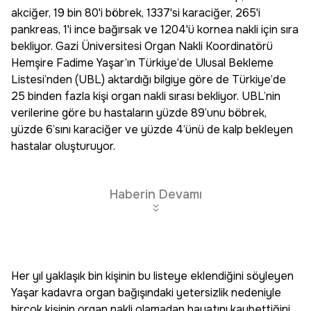
akciğer, 19 bin 80'i böbrek, 1337'si karaciğer, 265'i
pankreas, 1'i ince bağırsak ve 1204'ü kornea nakli için sıra
bekliyor. Gazi Üniversitesi Organ Nakli Koordinatörü
Hemşire Fadime Yaşar’ın Türkiye’de Ulusal Bekleme
Listesi’nden (UBL) aktardığı bilgiye göre de Türkiye’de
25 binden fazla kişi organ nakli sırası bekliyor. UBL’nin
verilerine göre bu hastaların yüzde 89’unu böbrek,
yüzde 6’sını karaciğer ve yüzde 4’ünü de kalp bekleyen
hastalar oluşturuyor.
Haberin Devamı
Her yıl yaklaşık bin kişinin bu listeye eklendiğini söyleyen
Yaşar kadavra organ bağışındaki yetersizlik nedeniyle
birçok kişinin organ nakli olamadan hayatını kaybettiğini