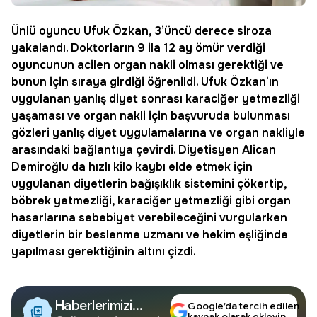
Ünlü oyuncu
Ufuk Özkan
, 3’üncü derece siroza
yakalandı. Doktorların 9 ila 12 ay ömür verdiği
oyuncunun acilen
organ nakli
olması gerektiği ve
bunun için sıraya girdiği öğrenildi. Ufuk Özkan’ın
uygulanan yanlış diyet sonrası karaciğer yetmezliği
yaşaması ve organ nakli için başvuruda bulunması
gözleri yanlış diyet uygulamalarına ve organ nakliyle
arasındaki bağlantıya çevirdi. Diyetisyen Alican
Demiroğlu da hızlı kilo kaybı elde etmek için
uygulanan diyetlerin bağışıklık sistemini çökertip,
böbrek yetmezliği, karaciğer yetmezliği gibi organ
hasarlarına sebebiyet verebileceğini vurgularken
diyetlerin bir beslenme uzmanı ve hekim eşliğinde
yapılması gerektiğinin altını çizdi.
Haberlerimizi
Google’da tercih edilen
kaynak olarak ekleyin