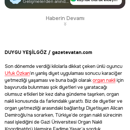
Google'da Takip
Gelişmelerden anında
haberdar olun.
Edin
Haberin Devamı
DUYGU YEŞİLGÖZ / gazetevatan.com
Son dönemde verdiği kilolarla dikkat çeken ünlü oyuncu
Ufuk Özkan
’ın yanlış diyet uygulaması sonucu karaciğer
yetmezliği yaşaması ve buna bağlı olarak
organ nakli
için
başvuruda bulunması şok diyetleri ve yaratacağı
olumsuz etkileri bir kez daha gündeme taşırken, organ
nakli konusunda da farkındalık yarattı. Biz de diyetler ve
organ yetmezliği arasındaki bağlantıyı Diyetisyen Alican
Demiroğlu’na sorarken, Türkiye’de organ nakli sürecinin
nasıl işlediğini de Gazi Üniversitesi Organ Nakli
Koordinatörü Hemşire Fadime Yaşar’a sorduk.