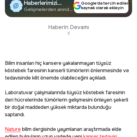
Haberlerimizi
Google’da tercih edilen
kaynak olarak ekleyin
Google'da Takip
Gelişmelerden anında
haberdar olun.
Edin
Haberin Devamı
Bilim insanları hiç kansere yakalanmayan tüysüz
köstebek faresinin kanserli tümörlerin önlenmesinde ve
tedavisinde kilit önemde olabileceğini açıkladı.
Laboratuvar çalışmalarında tüysüz köstebek faresinin
deri hücrelerinde tümörlerin gelişmesini önleyen şekerli
bir doğal maddeden yüksek miktarda bulunduğu
saptandı.
Nature
bilim dergisinde yayımlanan araştırmada elde
edilen bulguların uzun vadede yeni
kanser tedavisi