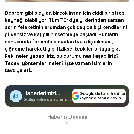
Deprem gibi olaylar, birçok insan için ciddi bir stres
kaynağı olabiliyor. Tüm Türkiye'yi derinden sarsan
asrın felaketinin ardından çok sayıda kişi kendilerini
güvensiz ve kaygılı hissetmeye başladı. Bunların
sonucunda farkında olmadan bazı diş sıkması,
çiğneme
hareketi gibi fiziksel tepkiler ortaya çıktı.
Peki neler yapabiliriz, bu durumu nasıl aşabiliriz?
Tedavi yöntemleri neler? İşte uzman isimlerin
tavsiyeleri...
Haberlerimizi
Google’da tercih edilen
kaynak olarak ekleyin
Google'da Takip
Gelişmelerden anında
haberdar olun.
Edin
Haberin Devamı