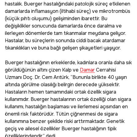
hastalık. Buerger hastalığındaki patolojik süreç etkilenen
damarlarda inflamasyon (iltihabi süreç) ve mikrotrombüs
(küçük pıhtı oluşumu) gelişiminden ibarettir. Bu
değişiklikler sonucunda damarlarda önce daralma ve
ilerleyen dönemlerde tam tıkanmalar meydana geliyor.
Hastalar, bu süreçlerin sonunda ciddi bacak atardamar
tıkanıklıkları ve buna bağlı gelişen şikayetleri yaşıyor.
Buerger hastalığının erkeklerde, kadınlara oranla daha sık
görüldüğünün altını çizen Kalp ve
Damar
Cerrahisi
Uzmanı Doç. Dr. Cem Arıtürk, “Bununla birlikte 40 yaşın
altında görülme olasılığı belirgin derecede yüksektir.
Hastaların hemen tamamındaki ortak özellik sigara
kullanımıdır. Buerger hastalarının ortak özelliği olan sigara
kullanımı, hastalığın başlaması ve ilerlemesi açısından en
önemli risk faktörüdür. Tütün çiğnenmesi de sigara
kullanımına benzer şekilde riski arttırmaktadır. Genetik
geçiş ve ailesel özellikler Buerger hastalığının tipik
özelliklerindendir” dedi.