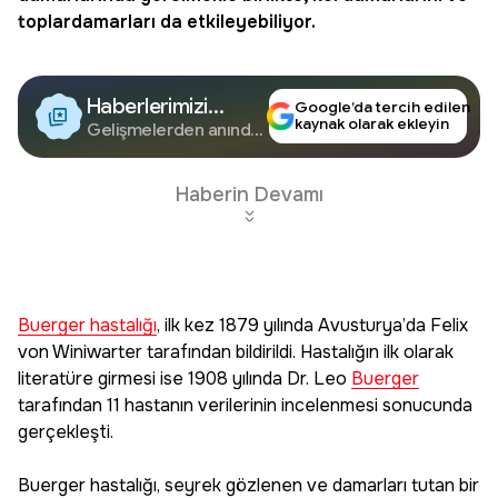
toplardamarları da etkileyebiliyor.
Haberlerimizi
Google’da tercih edilen
kaynak olarak ekleyin
Google'da Takip
Gelişmelerden anında
haberdar olun.
Edin
Haberin Devamı
Buerger hastalığı
, ilk kez 1879 yılında Avusturya’da Felix
von Winiwarter tarafından bildirildi. Hastalığın ilk olarak
literatüre girmesi ise 1908 yılında Dr. Leo
Buerger
tarafından 11 hastanın verilerinin incelenmesi sonucunda
gerçekleşti.
Buerger hastalığı, seyrek gözlenen ve damarları tutan bir