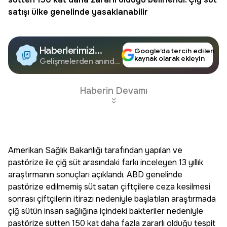
satışı ülke genelinde yasaklanabilir
Haberlerimizi
Google’da tercih edilen
kaynak olarak ekleyin
Google'da Takip
Gelişmelerden anında
haberdar olun.
Edin
Haberin Devamı
Amerikan Sağlık Bakanlığı tarafından yapılan ve
pastörize ile çiğ süt arasındaki farkı inceleyen 13 yıllık
araştırmanın sonuçları açıklandı. ABD genelinde
pastörize edilmemiş süt satan çiftçilere ceza kesilmesi
sonrası çiftçilerin itirazı nedeniyle başlatılan araştırmada
çiğ sütün insan sağlığına içindeki bakteriler nedeniyle
pastörize sütten 150 kat daha fazla zararlı olduğu tespit