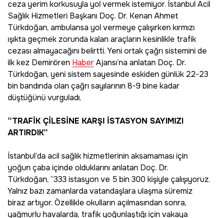
ceza yerim korkusuyla yol vermek istemiyor. İstanbul Acil
Sağlık Hizmetleri Başkanı Doç. Dr. Kenan Ahmet
Türkdoğan, ambulansa yol vermeye çalışırken kırmızı
ışıkta geçmek zorunda kalan araçların kesinlikle trafik
cezası almayacağını belirtti. Yeni ortak çağrı sistemini de
ilk kez Demirören
Haber
Ajansı’na anlatan Doç. Dr.
Türkdoğan, yeni sistem sayesinde eskiden günlük 22-23
bin bandında olan çağrı sayılarının 8-9 bine kadar
düştüğünü vurguladı.
“TRAFİK ÇİLESİNE KARŞI İSTASYON SAYIMIZI
ARTIRDIK”
İstanbul’da acil sağlık hizmetlerinin aksamaması için
yoğun çaba içinde olduklarını anlatan Doç. Dr.
Türkdoğan, “333 istasyon ve 5 bin 300 kişiyle çalışıyoruz.
Yalnız bazı zamanlarda vatandaşlara ulaşma süremiz
biraz artıyor. Özellikle okulların açılmasından sonra,
yağmurlu havalarda, trafik yoğunlaştığı için vakaya