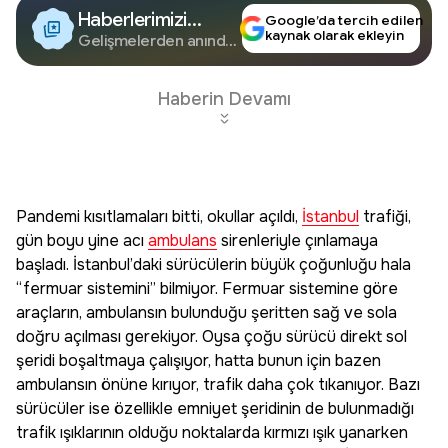
Haberlerimizi
Google’da tercih edilen
kaynak olarak ekleyin
Google'da Takip
Gelişmelerden anında
haberdar olun.
Edin
Haberin Devamı
Pandemi kısıtlamaları bitti, okullar açıldı,
İstanbul
trafiği,
gün boyu yine acı
ambulans
sirenleriyle çınlamaya
başladı. İstanbul’daki sürücülerin büyük çoğunluğu hala
“fermuar sistemini” bilmiyor. Fermuar sistemine göre
araçların, ambulansın bulunduğu şeritten sağ ve sola
doğru açılması gerekiyor. Oysa çoğu sürücü direkt sol
şeridi boşaltmaya çalışıyor, hatta bunun için bazen
ambulansın önüne kırıyor, trafik daha çok tıkanıyor. Bazı
sürücüler ise özellikle emniyet şeridinin de bulunmadığı
trafik ışıklarının olduğu noktalarda kırmızı ışık yanarken