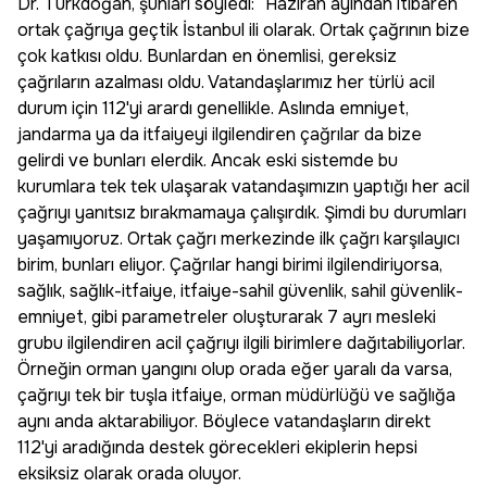
Dr. Türkdoğan, şunları söyledi: “Haziran ayından itibaren
ortak çağrıya geçtik İstanbul ili olarak. Ortak çağrının bize
çok katkısı oldu. Bunlardan en önemlisi, gereksiz
çağrıların azalması oldu. Vatandaşlarımız her türlü acil
durum için 112'yi arardı genellikle. Aslında emniyet,
jandarma ya da itfaiyeyi ilgilendiren çağrılar da bize
gelirdi ve bunları elerdik. Ancak eski sistemde bu
kurumlara tek tek ulaşarak vatandaşımızın yaptığı her acil
çağrıyı yanıtsız bırakmamaya çalışırdık. Şimdi bu durumları
yaşamıyoruz. Ortak çağrı merkezinde ilk çağrı karşılayıcı
birim, bunları eliyor. Çağrılar hangi birimi ilgilendiriyorsa,
sağlık, sağlık-itfaiye, itfaiye-sahil güvenlik, sahil güvenlik-
emniyet, gibi parametreler oluşturarak 7 ayrı mesleki
grubu ilgilendiren acil çağrıyı ilgili birimlere dağıtabiliyorlar.
Örneğin orman yangını olup orada eğer yaralı da varsa,
çağrıyı tek bir tuşla itfaiye, orman müdürlüğü ve sağlığa
aynı anda aktarabiliyor. Böylece vatandaşların direkt
112'yi aradığında destek görecekleri ekiplerin hepsi
eksiksiz olarak orada oluyor.