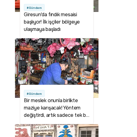
#Gündem
Giresun'da fındık mesaisi
başlıyor! İlk işçiler bölgeye
ulaşmaya başladı
#Gündem
Bir meslek onunla birlikte
maziye karışacak! Yöntem
değiştirdi, artık sadece tek bir
çeşit üretiyor