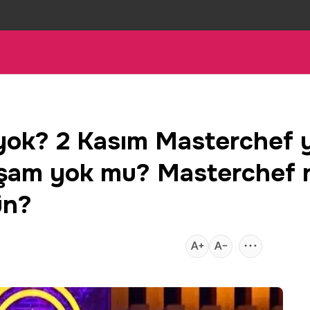
ok? 2 Kasım Masterchef 
kşam yok mu? Masterchef 
ün?