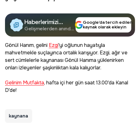
Haberlerimizi
Google’da tercih edilen
kaynak olarak ekleyin
Google'da Takip
Gelişmelerden anında
haberdar olun.
Edin
Gönül Hanım, gelini
Ezgi
'yi oğlunun hayatıyla
mahvetmekle suçlayınca ortalık karışıyor. Ezgi, ağır ve
sert cümlelerle kaynanası Gönül Hanıma yüklenirken
onları izleyenler şaşkınlıktan kala kalıyorlar.
Gelinim Mutfakta
, hafta içi her gün saat 13.00'da Kanal
D'de!
kaynana