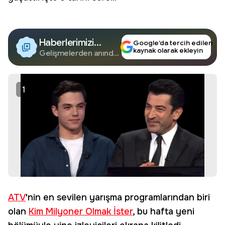
Haberlerimizi
Google’da tercih edilen
kaynak olarak ekleyin
Google'da Takip
Gelişmelerden anında
haberdar olun.
Edin
1
ATV
'nin en sevilen yarışma programlarından biri
olan
Kim Milyoner Olmak İster
, bu hafta yeni