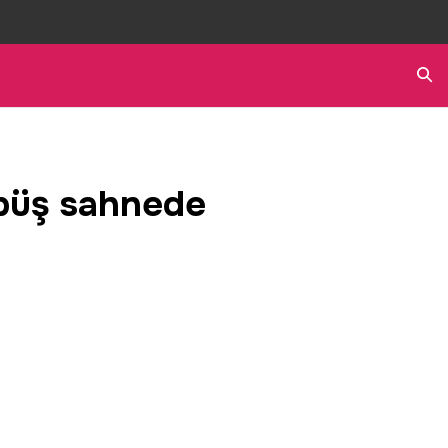
Ara
mbüş sahnede