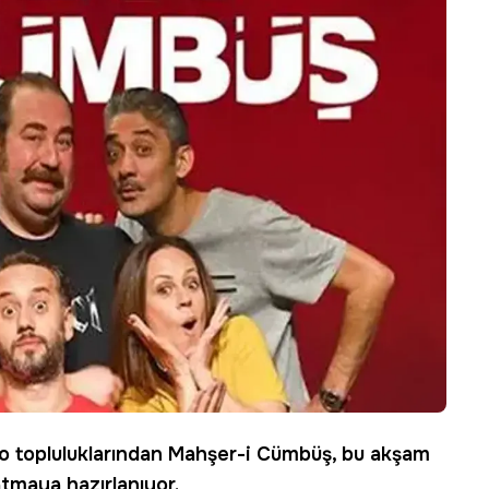
ro
topluluklarından
Mahşer-i Cümbüş
, bu akşam
atmaya hazırlanıyor.