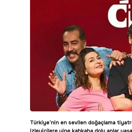
Türkiye’nin en sevilen doğaçlama
tiyat
izleyicilere yine kahkaha dolu anlar yaş