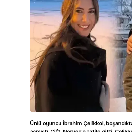
Ünlü oyuncu
İbrahim Çelikkol
, boşandık
açmıştı. Çift,
Norveç
'e tatile gitti. Çelik