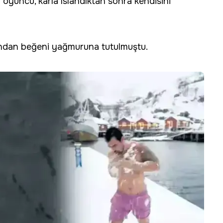
pan oyuncu, karla ıslandıktan sonra kendisini
afından beğeni yağmuruna tutulmuştu.