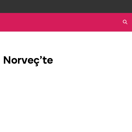
Ara
i Norveç’te