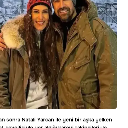
tan sonra
Natali Yarcan
ile yeni bir aşka yelken
kol, sevgilisiyle yer aldığı kareyi takipçileriyle