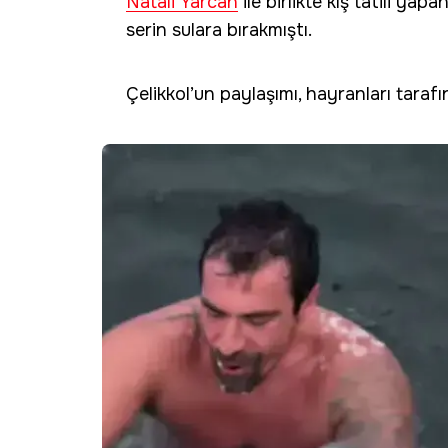
Natali Yarcan
ile birlikte kış tatili ya
serin sulara bırakmıştı.
Çelikkol’un paylaşımı, hayranları tar