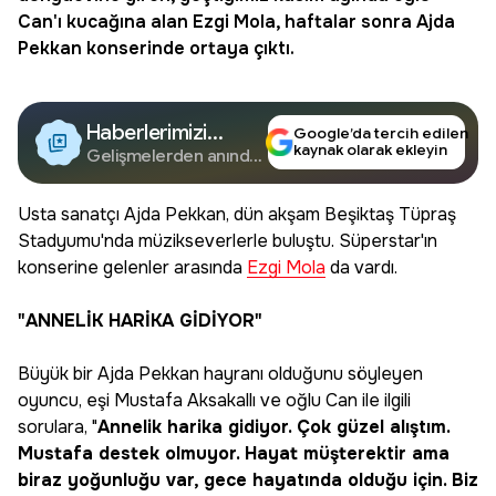
Can'ı kucağına alan
Ezgi Mola
, haftalar sonra Ajda
Pekkan konserinde ortaya çıktı.
Haberlerimizi
Google’da tercih edilen
kaynak olarak ekleyin
Google'da Takip
Gelişmelerden anında
haberdar olun.
Edin
Usta sanatçı Ajda Pekkan, dün akşam Beşiktaş Tüpraş
Stadyumu'nda müzikseverlerle buluştu. Süperstar'ın
konserine gelenler arasında
Ezgi Mola
da vardı.
"ANNELİK HARİKA GİDİYOR"
Büyük bir Ajda Pekkan hayranı olduğunu söyleyen
oyuncu, eşi Mustafa Aksakallı ve oğlu Can ile ilgili
sorulara, "
Annelik harika gidiyor. Çok güzel alıştım.
Mustafa destek olmuyor. Hayat müşterektir ama
biraz yoğunluğu var, gece hayatında olduğu için. Biz