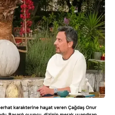
Serhat karakterine hayat veren Çağdaş Onur
du. Başarılı oyuncu, dizinin merak uyandıran