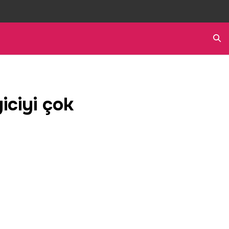
Ara
yiciyi çok