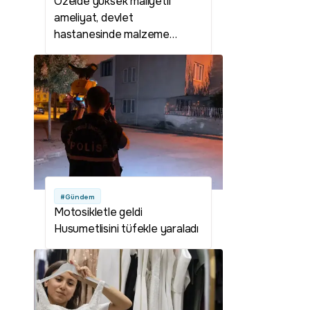
Özelde yüksek maliyetli
ameliyat, devlet
hastanesinde malzeme
ücretine yapılıyor
#Gündem
Motosikletle geldi
Husumetlisini tüfekle yaraladı