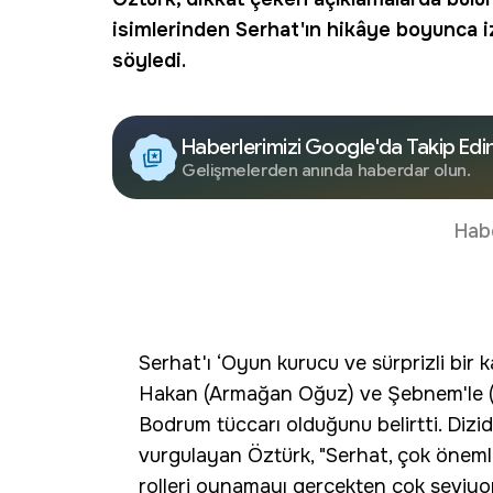
isimlerinden Serhat'ın hikâye boyunca izl
söyledi.
Haberlerimizi Google'da Takip Edi
Gelişmelerden anında haberdar olun.
Hab
Serhat'ı ‘Oyun kurucu ve sürprizli bir 
Hakan (Armağan Oğuz) ve Şebnem'le (N
Bodrum tüccarı olduğunu belirtti. Dizide
vurgulayan Öztürk, "Serhat, çok önemli
rolleri oynamayı gerçekten çok seviyo