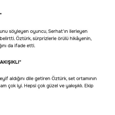
"
ğunu söyleyen oyuncu, Serhat'ın ilerleyen
elirtti. Öztürk, sürprizlerle örülü hikâyenin,
ını da ifade etti.
AKIŞIKLI"
if aldığını dile getiren Öztürk, set ortamının
ram çok iyi. Hepsi çok güzel ve yakışıklı. Ekip