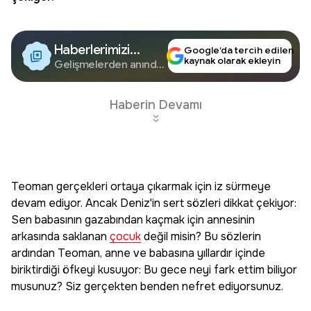
Haberlerimizi
Google’da tercih edilen
kaynak olarak ekleyin
Google'da Takip
Gelişmelerden anında
haberdar olun.
Edin
Haberin Devamı
Teoman gerçekleri ortaya çıkarmak için iz sürmeye
devam ediyor. Ancak Deniz'in sert sözleri dikkat çekiyor:
Sen babasının gazabından kaçmak için annesinin
arkasında saklanan
çocuk
değil misin? Bu sözlerin
ardından Teoman, anne ve babasına yıllardır içinde
biriktirdiği öfkeyi kusuyor: Bu gece neyi fark ettim biliyor
musunuz? Siz gerçekten benden nefret ediyorsunuz.