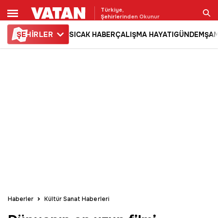
Türkiye,
Şehirlerinden Okunur
ŞE
HİRLER
SICAK HABER
ÇALIŞMA HAYATI
GÜNDEM
ŞAM
Ara
Haberler
Kültür Sanat Haberleri