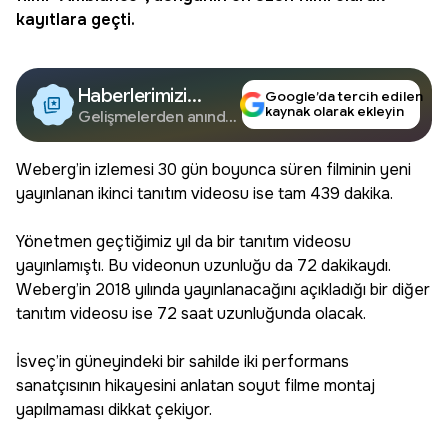
kayıtlara geçti.
Haberlerimizi
Google’da tercih edilen
kaynak olarak ekleyin
Google'da Takip
Gelişmelerden anında
haberdar olun.
Edin
Weberg’in izlemesi 30 gün boyunca süren filminin yeni
yayınlanan ikinci tanıtım videosu ise tam 439 dakika.
Yönetmen geçtiğimiz yıl da bir tanıtım videosu
yayınlamıştı. Bu videonun uzunluğu da 72 dakikaydı.
Weberg’in 2018 yılında yayınlanacağını açıkladığı bir diğer
tanıtım videosu ise 72 saat uzunluğunda olacak.
İsveç’in güneyindeki bir sahilde iki performans
sanatçısının hikayesini anlatan soyut filme montaj
yapılmaması dikkat çekiyor.