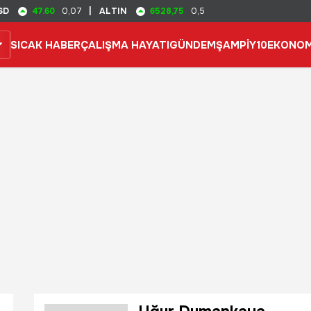
47.60
6528,75
SD
0,07
|
ALTIN
0,5
SICAK HABER
ÇALIŞMA HAYATI
GÜNDEM
ŞAMPİY10
EKONOM