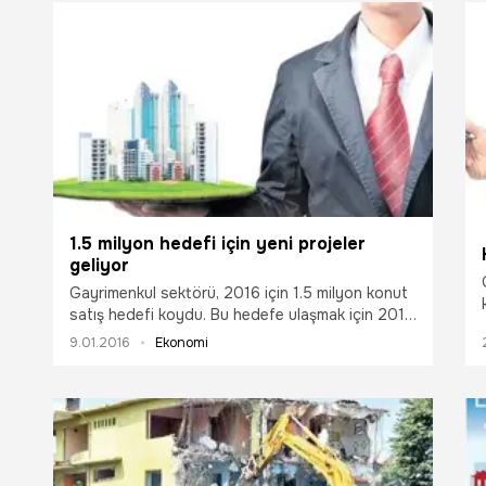
1.5 milyon hedefi için yeni projeler
geliyor
Gayrimenkul sektörü, 2016 için 1.5 milyon konut
satış hedefi koydu. Bu hedefe ulaşmak için 2015
yılında bekleyen projeler bu yıl hızla devreye
9.01.2016
Ekonomi
alınacak. Anadolu şehirlerinde de yatırımlar
artıyor.