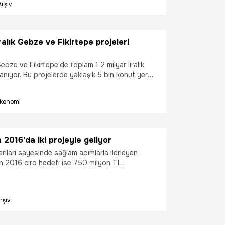
Arşiv
iralık Gebze ve Fikirtepe projeleri
ze ve Fikirtepe’de toplam 1.2 milyar liralık
lanıyor. Bu projelerde yaklaşık 5 bin konut yer
deki 4 bin konutluk proje, şirketin bugüne
ük yatırımı olacak
konomi
016'da iki projeyle geliyor
rıları sayesinde sağlam adımlarla ilerleyen
 2016 ciro hedefi ise 750 milyon TL.
rşiv