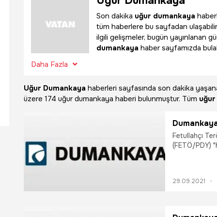
Uğur Dumankaya
Son dakika
uğur dumankaya
haberl
tüm haberlere bu sayfadan ulaşabil
ilgili gelişmeler, bugün yayınlanan g
dumankaya
haber sayfamızda bulabi
Daha Fazla
Uğur Dumankaya
haberleri sayfasında son dakika yaşa
üzere
174 uğur dumankaya haberi bulunmuştur. Tüm
uğur
Dumankaya
Fetullahçı Te
(FETÖ/PDY) "h
iddiasıyla yürütülen soruşturma kapsamı
ifadeleri doğrult
müdürünün de 
29.09.2021