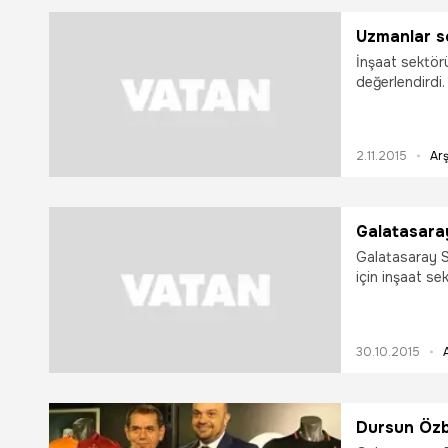
Uzmanlar se
İnşaat sektörü
değerlendirdi.
2.11.2015
Arş
Galatasara
Galatasaray Sp
için inşaat se
sponsorluk an
30.10.2015