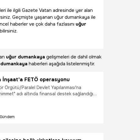
eri ile ilgili Gazete Vatan adresinde yer alan
irsiniz. Geçmişte yaşanan uğur dumankaya ile
üncel haberler ve çok daha fazlasını
uğur
lirsiniz.
nan
uğur dumankaya
gelişmeleri de dahil olmak
 dumankaya
haberleri aşağıda listelenmiştir.
 İnşaat'a FETÖ operasyonu
rör Örgütü/Paralel Devlet Yapılanması'na
immet" adı altında finansal destek sağlandığı
nda, alınan tanık
usunda Dumankaya İnşaat'ın mevcut genel
aralarında bulunduğu 4 şüpheli gözaltına alındı.
Gündem