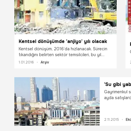
Kentsel dönüşümde ‘anjiyo’ yılı olacak
Kentsel dönüşüm, 2016’da hızlanacak. Sürecin
tıkandığını belirten sektör temsilcileri, bu yıl
‘anjiyo’ bekliyor. İstanbul’da Yenisahra, Beykoz,
1.01.2016
Arşiv
Ümraniye öne çıkarken Anadolu da radarda.
‘Su gibi ya
Gayrimenkul s
ayda satışlard
gibi’ yatırım a
2.11.2015
Ek