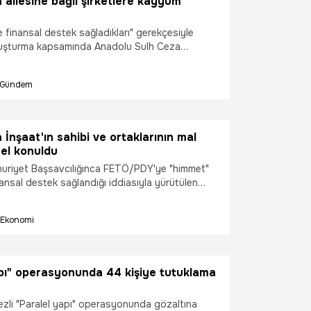
ailesine bağlı şirketlere kayyum
finansal destek sağladıkları" gerekçesiyle
ruşturma kapsamında Anadolu Sulh Ceza
kararıyla Dumankaya ailesine bağlı şirketlere
rinin kayyum olarak atanmasına karar verildi.
Gündem
nşaat'ın sahibi ve ortaklarının mal
 el konuldu
uriyet Başsavcılığınca FETÖ/PDY'ye "himmet"
nansal destek sağlandığı iddiasıyla yürütülen
psamında, Dumankaya İnşaat'ın sahibi ve
 6 şüphelinin tüm mal varlıklarına el konuldu.
Ekonomi
 sahibine daha önde de elektronik kelepçe
apı" operasyonunda 44 kişiye tutuklama
i "Paralel yapı" operasyonunda gözaltına