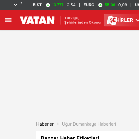
°
13.777
55.06
BİST
0,54
|
EURO
0,09
|
U
Türkiye,
ŞE
HİRLER
Şehirlerinden Okunur
Haberler
Uğur Dumankaya Haberleri
Benzer Haber Etiketleri