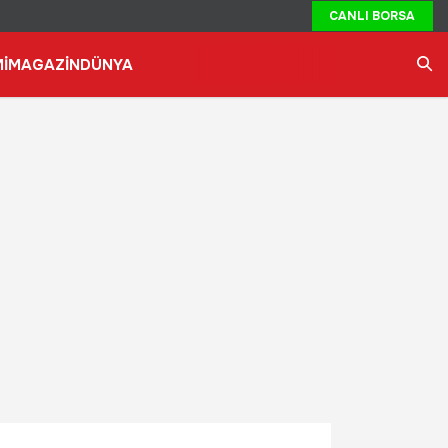
CANLI BORSA
İ
MAGAZİN
DÜNYA
Ara