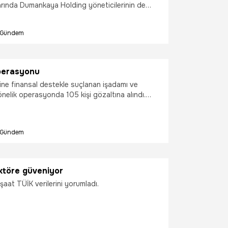
larında Dumankaya Holding yöneticilerinin de
kişi tutuklama istemiyle mahkemeye sevkedildi
Gündem
perasyonu
ne finansal destekle suçlanan işadamı ve
nelik operasyonda 105 kişi gözaltına alındı.
anlar arasında Dumankaya İnşaat’ın yöneticileri
Gündem
ktöre güveniyor
aat TÜİK verilerini yorumladı.