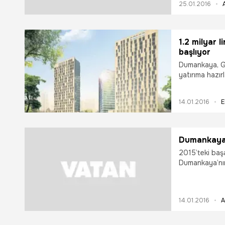
25.01.2016
1.2 milyar l
başlıyor
Dumankaya, Geb
yatırıma hazır
alacak. Gebze’
kadarki en büy
14.01.2016
E
Dumankaya 2
2015’teki başa
Dumankaya’nın
14.01.2016
A