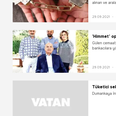
alınan ve ara
bulunduğu 44 
29.09.2021
‘Himmet’ o
Gülen cemaati
bankacılara yö
Gözaltına alın
de var
29.09.2021
Tüketici se
Dumankaya İnş