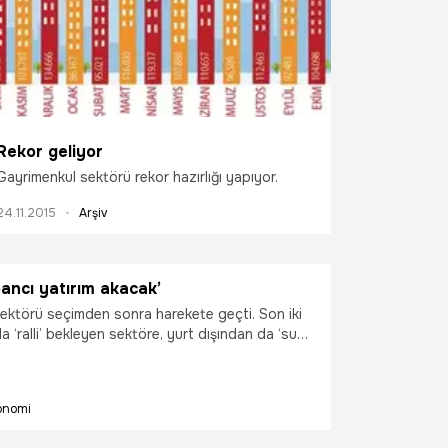
Rekor geliyor
Gayrimenkul sektörü rekor hazırlığı yapıyor.
24.11.2015
Arşiv
bancı yatırım akacak’
ektörü seçimden sonra harekete geçti. Son iki
a ‘ralli’ bekleyen sektöre, yurt dışından da ‘su
kacağı ifade ediliyor.
onomi