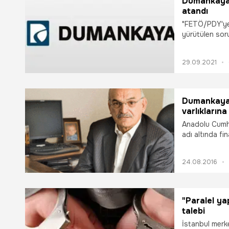
Dumankaya 
atandı
"FETÖ/PDY'ye 
yürütülen so
Hakimliği'nin 
TMSF yetkilile
29.09.2021
Dumankaya İ
varlıklarına
Anadolu Cumh
adı altında fi
soruşturma ka
ortakları olan
24.08.2016
Dumankaya'nın
takılmıştı.
"Paralel y
talebi
İstanbul merkezl