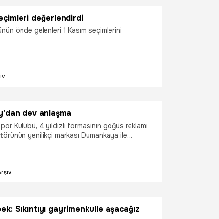
çimleri değerlendirdi
nün önde gelenleri 1 Kasım seçimlerini
iv
y'dan dev anlaşma
or Kulübü, 4 yıldızlı formasının göğüs reklamı
ktörünün yenilikçi markası Dumankaya ile
laşması imzaladı.
Arşiv
Dursun Özbek: Sıkıntıyı gayrimenkulle aşacağız