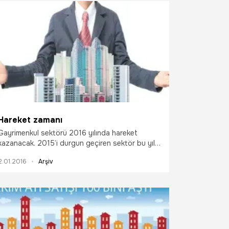
Hareket zamanı
Gayrimenkul sektörü 2016 yılında hareket
kazanacak. 2015’i durgun geçiren sektör bu yıl
hem iç piyasa ve yabancıya satışta hem de
2.01.2016
Arşiv
kentsel dönüşümde atağa kalkacak.