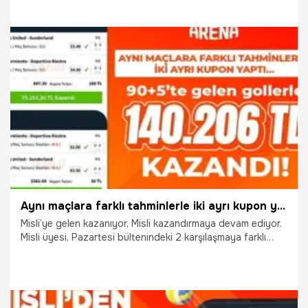
23.02.2025
Şampiy10
Aynı maçlara farklı tahminlerle iki ayrı kupon yaptı… 90+5’te gelen gollerle 140.206 TL kazandı!
Misli’ye gelen kazanıyor, Misli kazandırmaya devam ediyor.
Misli üyesi, Pazartesi bültenindeki 2 karşılaşmaya farklı
tahminlerin bulunduğu iki ayrı kupon yaptı. Ayrıca Misli
üyelerinin kupon paylaşımı ve yorumlar yaptığı aynı
zamanda puanlar kazandığı Misli Arena’da kuponunu diğer
üyelerle paylaştı.