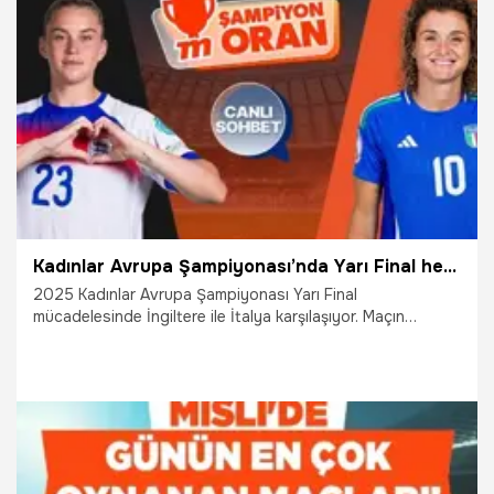
26.07.2025
İddaa
Kadınlar Avrupa Şampiyonası’nda Yarı Final heyecanı! İngiltere - İtalya maçı Canlı Sohbet ve Şampiyon Oranlar ile Misli'de
2025 Kadınlar Avrupa Şampiyonası Yarı Final
mücadelesinde İngiltere ile İtalya karşılaşıyor. Maçın
heyecanı Canlı Sohbet ve Şampiyon Oranlar ile Misli'de
yaşanacak.
22.07.2025
İddaa