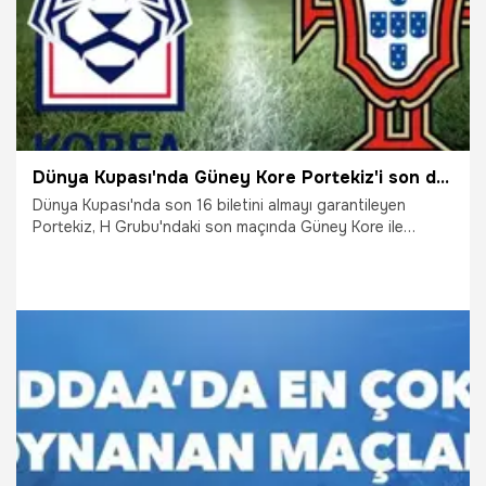
Dünya Kupası'nda Güney Kore Portekiz'i son dakika golü ile yendi son 16'ya kaldı
Dünya Kupası'nda son 16 biletini almayı garantileyen
Portekiz, H Grubu'ndaki son maçında Güney Kore ile
karşılaştı. Portekiz'e liderlik için 1 puan yetiyordu. Asya
ekibinin ise tur için 3 puandan başka çaresi yoktu. Uzun
yıllar unutulmayacak mücadelede Avrupa devi 5'te Ricardo
Horta'yla öne geçti. Kore ise 27'de Young-Gwon Kim'le
beraberliği yakaladı, 'maç bitti' denirken, 90+2'de Hee-chan
Hwang sahneye çıktı, Asya temsilcisi son 16'ya kaldı,
Uruguay yıkıldı!
2.12.2022
Şampiy10