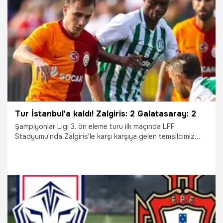
24.02.2024
Fenerbahçe
Tur İstanbul'a kaldı! Zalgiris: 2 Galatasaray: 2
Şampiyonlar Ligi 3. ön eleme turu ilk maçında LFF
Stadyumu'nda Zalgiris'le karşı karşıya gelen temsilcimiz
Galatasaray sahadan 2-2'lik beraberlikle ayrıldı.
Oyewusi'nin golüyle devreye 1-0 yenik giren Cimbom
Abdülkerim Bardakcı ve Halil Dervişoğlu'nun golleriyle 2-1
öne geçerken ev sahibi ekipte Kazlauskas'ın son dakika
golü skoru belirledi.
25.07.2023
Şampiyonlar Ligi