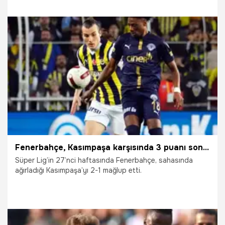
yakaladı. Üye aynı zamanda kuponunu Misli Arena’da da
paylaştı.
18.03.2024
İddaa
Fenerbahçe, Kasımpaşa karşısında 3 puanı son dakika golü ile aldı
Süper Lig’in 27’nci haftasında Fenerbahçe, sahasında
ağırladığı Kasımpaşa’yı 2-1 mağlup etti.