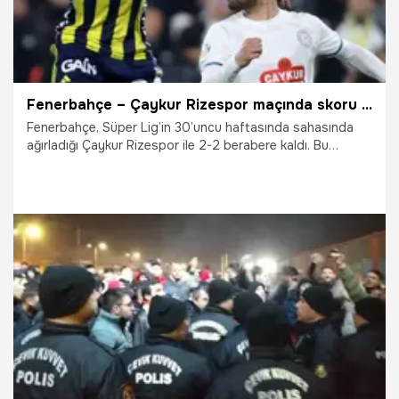
Fenerbahçe – Çaykur Rizespor maçında skoru belirleyen gol 90+8. dakikada geldi
Fenerbahçe, Süper Lig’in 30’uncu haftasında sahasında
ağırladığı Çaykur Rizespor ile 2-2 berabere kaldı. Bu
sonucun ardından Fenerbahçe puanını 67 yaparken
Çaykur Rizespor ise 37 puana yükseldi.
17.04.2026
Süper Lig