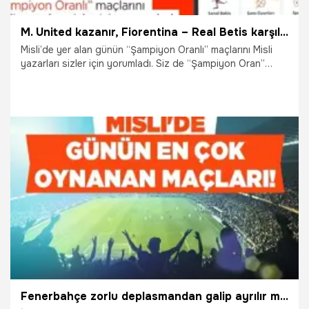
M. United kazanır, Fiorentina – Real Betis karşılaşmasında karşılıklı goller atılır! İşte Misli’den Günün Şampiyon Tercihleri…
Misli’de yer alan günün “Şampiyon Oranlı” maçlarını Misli
yazarları sizler için yorumladı. Siz de “Şampiyon Oran”
farkıyla Misli’de maçların heyecanını daha yüksek oranlarla
yaşayabilirsiniz. İşte Günün Şampiyon Tercihleri…
8.05.2025
İddaa
Fenerbahçe zorlu deplasmandan galip ayrılır mı? İspanya Kral Kupası Finali’ni kim kazanır? Misli’de Günün En Çok Oynanan Maçları…