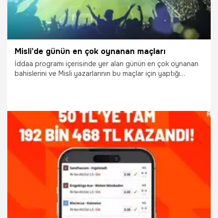
Misli’de günün en çok oynanan maçları
İddaa programı içerisinde yer alan günün en çok oynanan
bahislerini ve Misli yazarlarının bu maçlar için yaptığı
yorumları sizler için derledik. Günün önemli maçlarının
heyecanını Misli’ye özel daha yüksek oranlarla yaşayın…
“Şampiyon Oranlar” sadece Misli’de!
1.11.2024
İddaa