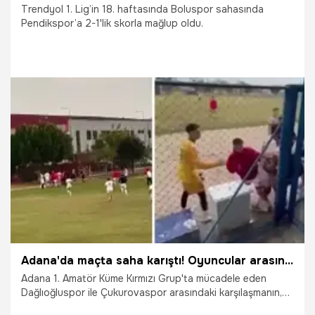
Trendyol 1. Lig’in 18. haftasında Boluspor sahasında
Pendikspor’a 2-1'lik skorla mağlup oldu.
20.12.2025
TFF 1.Lig
Adana'da maçta saha karıştı! Oyuncular arasında yumruklu tekmeli kavga çıktı
Adana 1. Amatör Küme Kırmızı Grup'ta mücadele eden
Dağlıoğluspor ile Çukurovaspor arasındaki karşılaşmanın,
son dakikalarında oyuncular arasında yumruklu tekmeli