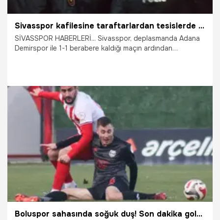
Sivasspor kafilesine taraftarlardan tesislerde protesto
SİVASSPOR HABERLERİ... Sivasspor, deplasmanda Adana
Demirspor ile 1-1 berabere kaldığı maçın ardından
taraftarının sert tepkisiyle karşılaştı. Son dakikalarda gelen
golle galibiyeti kaçıran kırmızı-beyazlı ekip, Sivas'a dönüşte
tesisler önünde protesto edildi.
19.02.2026
Sivas
Boluspor sahasında soğuk duş! Son dakika golü puan getirmedi