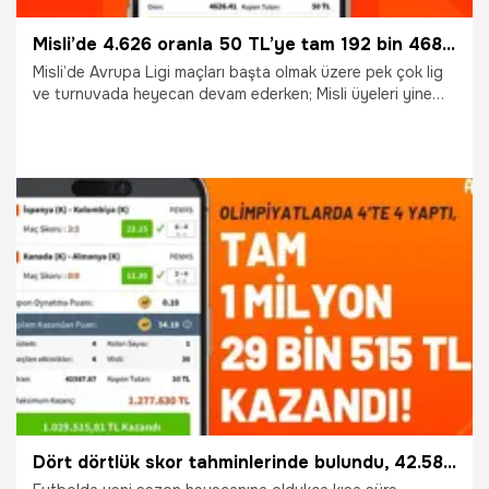
Misli’de 4.626 oranla 50 TL’ye tam 192 bin 468 TL kazandı! Son maçta gelen son dakika golü…
Misli’de Avrupa Ligi maçları başta olmak üzere pek çok lig
ve turnuvada heyecan devam ederken; Misli üyeleri yine
kazanmaya devam ediyor. Basketbolda ve voleybolda da
yeni sezon maçları start alırken İddaacıları yine dopdolu
bir bülten bekliyor.
25.09.2024
İddaa
Dört dörtlük skor tahminlerinde bulundu, 42.587.67 oranla tam 1 milyon 29 bin 515 TL kazandı!