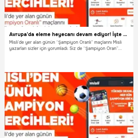
Avrupa’da eleme heyecanı devam ediyor! İşte Misli’den günün şampiyon tercihleri
Misli’de yer alan günün “Şampiyon Oranlı” maçlarını Misli
yazarları sizler için yorumladı. Siz de “Şampiyon Oran”
farkıyla Misli’de maçların heyecanını daha yüksek oranlarla
yaşayabilirsiniz. İşte günün şampiyon tercihleri…
22.07.2025
İddaa