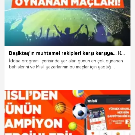
Beşiktaş’ın muhtemel rakipleri karşı karşıya… Kadınlar Avrupa Şampiyonası yarı finalinde Misli üyelerinin favorisi İngiltere! İşte Misli’de Günün En Çok Oynanan Maçları
İddaa programı içerisinde yer alan günün en çok oynanan
bahislerini ve Misli yazarlarının bu maçlar için yaptığı
yorumları sizler için derledik. Maçların heyecanını Misli’ye
özel daha yüksek oranlarla yaşayın… “Şampiyon Oranlar”
sadece Misli’de!
22.07.2025
İddaa