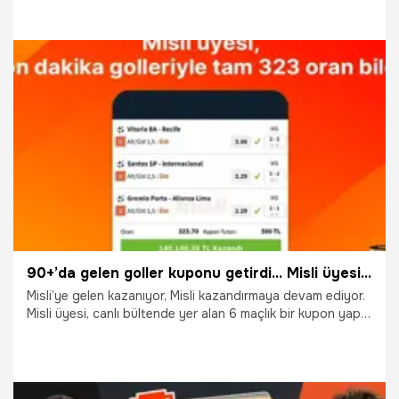
kavga çıktı.
1.12.2025
Adana
90+’da gelen goller kuponu getirdi… Misli üyesi 323 oranla 140.148 TL kazandı!
Misli’ye gelen kazanıyor, Misli kazandırmaya devam ediyor.
Misli üyesi, canlı bültende yer alan 6 maçlık bir kupon yaptı.
Yaptığı kupona Misli Arena’da da yer veren üye, diğer Misli
üyeleriyle de kuponunu paylaştı.