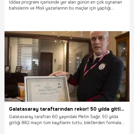
İddaa programı içerisinde yer alan günün en çok oynanan
bahislerini ve Misli yazarlarının bu maçlar için yaptığı
yorumları sizler için derledik. Maçların heyecanını Misli’ye
özel daha yüksek oranlarla yaşayın… “Şampiyon Oranlar”
sadece Misli’de!
26.04.2025
İddaa
Galatasaray taraftarından rekor! 50 yılda gittiği 882 maçın arşivini oluşturdu
Galatasaray taraftarı 60 yaşındaki Metin Sağır, 50 yılda
gittiği 882 maçın tüm kayıtlarını tuttu, biletlerden formalara
geniş bir koleksiyon oluşturdu.