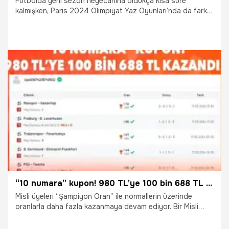
Futbolda yeni sezon heyecanına oldukça kısa süre
kalmışken, Paris 2024 Olimpiyat Yaz Oyunları’nda da farklı
spor dallarında heyecan sürmeye devam ediyor.
5.08.2024
Şampiy10
“10 numara” kupon! 980 TL’ye 100 bin 688 TL kazandı!
Misli üyeleri “Şampiyon Oran” ile normallerin üzerinde
oranlarla daha fazla kazanmaya devam ediyor. Bir Misli
üyesi dün hem Şampiyon Oran bülteninden hem de normal
bültenden oluşturduğu 10 maçlık kuponunda 131.80 oran