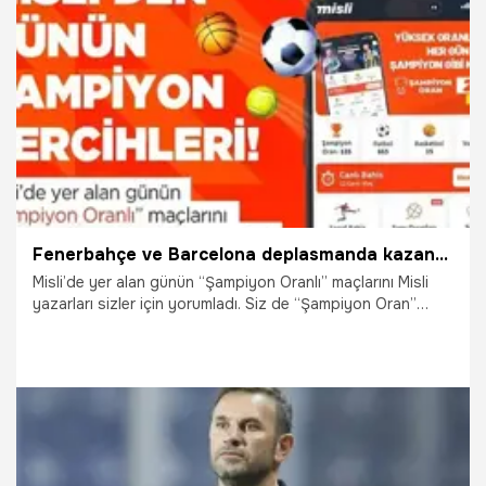
19.02.2025
İddaa
Fenerbahçe ve Barcelona deplasmanda kazanabilecek mi? Napoli liderliğini sürdürebilecek mi? İşte Misli’den Günün Şampiyon Terchileri…
Misli’de yer alan günün “Şampiyon Oranlı” maçlarını Misli
yazarları sizler için yorumladı. Siz de “Şampiyon Oran”
farkıyla Misli’de maçların heyecanını daha yüksek oranlarla
yaşayabilirsiniz. İşte günün şampiyon tercihleri…
9.02.2025
Şampiy10