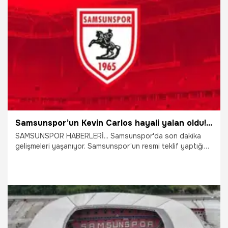
4.08.2026
Samsun
Samsunspor’un Kevin Carlos hayali yalan oldu! Yeni takımı şoke etti
SAMSUNSPOR HABERLERİ... Samsunspor'da son dakika
gelişmeleri yaşanıyor. Samsunspor’un resmi teklif yaptığı
OGC Nice forması giyen Kevin Carlos’un yeni takımı belli
oldu.
4.08.2026
Samsun