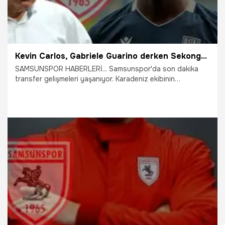
Kevin Carlos, Gabriele Guarino derken Sekongo bombası! Yüksel Yıldırım gece yarısı transferi açıkladı
SAMSUNSPOR HABERLERİ... Samsunspor'da son dakika
transfer gelişmeleri yaşanıyor. Karadeniz ekibinin
gündeminde yer alan Kevin Carlos, Gabriele Guarino gibi
isimler sonrası Yüksel Yıldırım gece yarısı Sekongo
bombasını patlattı.
1.08.2026
Samsun