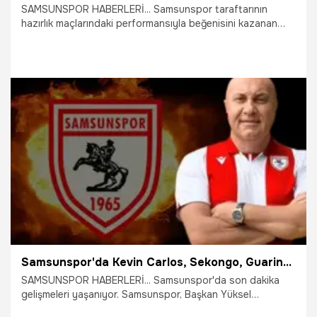
SAMSUNSPOR HABERLERİ... Samsunspor taraftarının
hazırlık maçlarındaki performansıyla beğenisini kazanan
Elliot Watt’ın İskoçya’da aldığı 4 maçlık cezanın Süper
Lig’de geçerli olup olmayacağı merak konusu oldu.
Samsunspor İcra Kurulu Üyesi Fazlıhan Carus, konuyla
alakalı sosyal medyadan açıklama yaptı.
5.08.2026
Samsun
Samsunspor'da Kevin Carlos, Sekongo, Guarino derken bomba patladı! Yüksel Yıldırım yıldız transferi açıkladı
SAMSUNSPOR HABERLERİ... Samsunspor'da son dakika
gelişmeleri yaşanıyor. Samsunspor, Başkan Yüksel
Yıldırım’ın geçtiğimiz günlerde transfer müjdesini verdiği