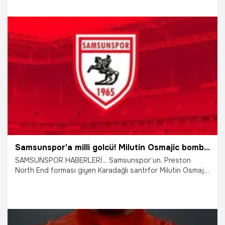
25.07.2026
Samsun
Samsunspor'a milli golcü! Milutin Osmajic bombası patladı
SAMSUNSPOR HABERLERİ... Samsunspor’un, Preston
North End forması giyen Karadağlı santrfor Milutin Osmajić
ile ilgilendiği öne sürüldü. Öte yandan Osmajić ile
İtalya'dan bazı kulüpler de ilgileniyor. İşte detaylar...