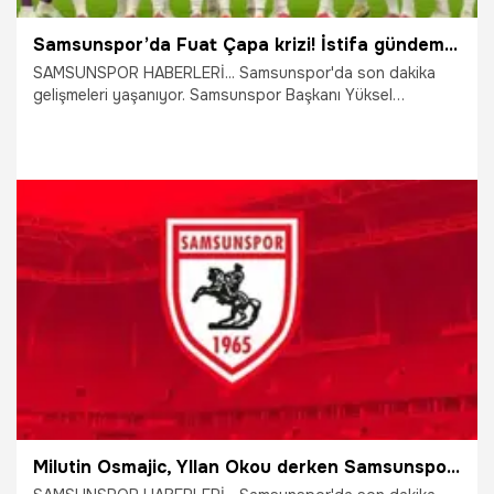
Samsunspor’da Fuat Çapa krizi! İstifa gündem oldu, Yüksel Yıldırım resti çekti: Hodri meydan
SAMSUNSPOR HABERLERİ... Samsunspor'da son dakika
gelişmeleri yaşanıyor. Samsunspor Başkanı Yüksel
Yıldırım’ın sosyal medya hesabından yaptığı paylaşım,
kırmızı-beyazlı taraftarların yoğun ilgisini gördü.
Yorumlarda transferlerin geciktiği yönündeki eleştiriler öne
çıkarken, tepkilerin önemli bölümünün Futbol Direktörü
Fuat Çapa’ya yöneldi. Tepkiler sonrası istifa çağrılarına
gündem olacak yanıt geldi.
28.07.2026
Samsun
Milutin Osmajic, Yllan Okou derken Samsunspor Fransız yıldızla anlaştı