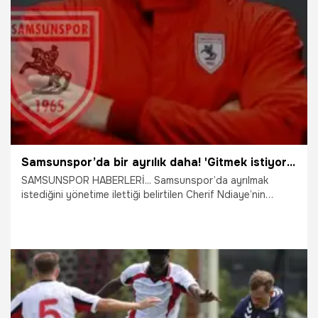
25.07.2026
Samsun
Samsunspor’da bir ayrılık daha! 'Gitmek istiyorum' dedi, Thorsten Fink engel olmadı
SAMSUNSPOR HABERLERİ... Samsunspor’da ayrılmak
istediğini yönetime ilettiği belirtilen Cherif Ndiaye’nin
transfer sürecinin hafta sonuna kadar netleşmesi
bekleniyor.
25.07.2026
Samsun