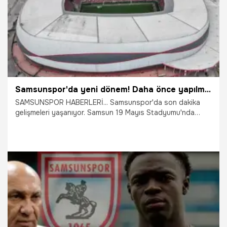
Samsunspor'da yeni dönem! Daha önce yapılmadı, Göztepe maçıyla resmen başlayacak
SAMSUNSPOR HABERLERİ... Samsunspor'da son dakika
gelişmeleri yaşanıyor. Samsun 19 Mayıs Stadyumu'nda
zemin yenileme çalışmaları sürüyor. Hibrit çim
uygulamasının başladığı statta çalışmaların Göztepe maçı
öncesinde tamamlanması hedefleniyor.
1.08.2026
Samsun