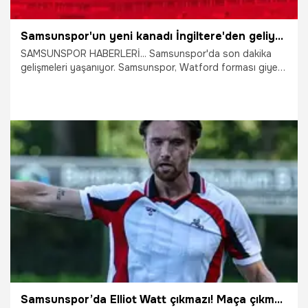
Samsunspor'un yeni kanadı İngiltere'den geliyor! Kwadwo Baah bombası patladı
SAMSUNSPOR HABERLERİ... Samsunspor'da son dakika
gelişmeleri yaşanıyor. Samsunspor, Watford forması giyen
23 yaşındaki kanat oyuncusu Kwadwo Baah'ı transfer
gündemine aldı. Taraflar arasında görüşmelerin sürdüğü
öğrenildi.
5.08.2026
Samsun
Samsunspor’da Elliot Watt çıkmazı! Maça çıkmadan ceza geldi, düğmeye basıldı