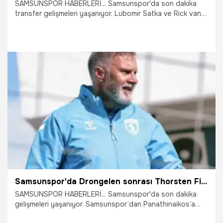
SAMSUNSPOR HABERLERİ... Samsunspor'da son dakika
transfer gelişmeleri yaşanıyor. Lubomir Satka ve Rick van
Drongelen ile yollarını ayıran Samsunspor, savunma hattına
takviye yapmak için çalışmalarını sürdürüyor. Yüksel Yıldırım
yönetimi savunma hattı için milli yıldızı gözüne kestirdi.
31.07.2026
Samsun
Samsunspor'da Drongelen sonrası Thorsten Fink'in prensi de Yunanistan'a gidiyor
SAMSUNSPOR HABERLERİ... Samsunspor'da son dakika
gelişmeleri yaşanıyor. Samsunspor’dan Panathinaikos’a
transfer olan Rick van Drongelen sonrası takımın bir başka