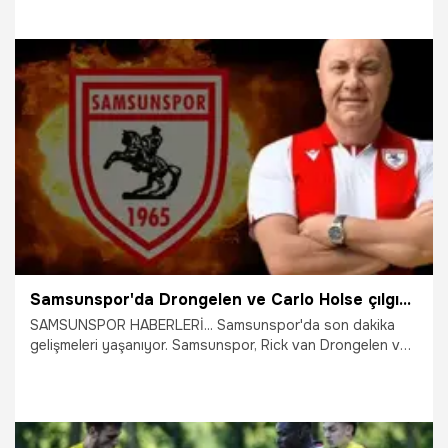
yıldızı da Yunanistan'a gidiyor.
31.07.2026
Samsun
Samsunspor'da Drongelen ve Carlo Holse çılgınlığı! Yüksel Yıldırım'ı mutlu etti, tam 10 milyon Euro
SAMSUNSPOR HABERLERİ... Samsunspor'da son dakika
gelişmeleri yaşanıyor. Samsunspor, Rick van Drongelen ve
Carlo Holse’nin transferlerinden gelen haber Yüksel
Yıldırım'ı mutlu etti.