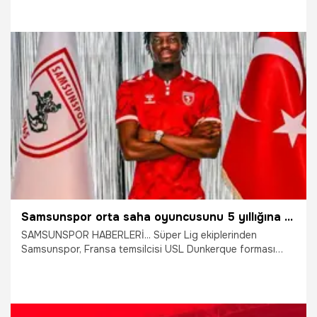
Antoine Sekongo’yu resmen kadrosuna kattığını
duyurmuştu. Karadeniz ekibi Gabriele Guarino'nun ardından
bir transferi daha bitirdi.
5.08.2026
Samsun
Samsunspor orta saha oyuncusunu 5 yıllığına kadrosuna kattı
SAMSUNSPOR HABERLERİ... Süper Lig ekiplerinden
Samsunspor, Fransa temsilcisi USL Dunkerque forması
giyen orta saha oyuncusu Antoine Sekongo'yu kadrosuna
kattığını duyurdu. Kırmızı-beyazlı kulüp, genç futbolcuyla
2031 yılına kadar geçerli 5 yıllık sözleşme imzalandığını
açıkladı.