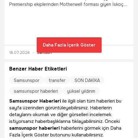
Premiership ekiplerinden Motherwell forması giyen İskoç
orta saha oyuncusu Elliot Watt ile 4 yıllık sözleşme
imzaladığını duyurdu.
Daha Fazla İçerik Göster
18.07.2026
Samsun
Benzer Haber Etiketleri
Samsunspor
transfer
SON DAKİKA
samsunspor haberleri
yüksel yıldırım
Samsunspor Haberleri
ile ilgili olan tüm haberleri bu
sayfa üzerinden görüntüleyebilirsiniz. Haberlerin
detaylarını okumak ve diğer görselleri incelemek
istiyorsanız haberbaşlıklarına tıklayabilirsiniz. Önceki
samsunspor haberleri
haberlerini görmek için Daha
Fazla İçerik Göster butonunu kullanabilirsiniz.