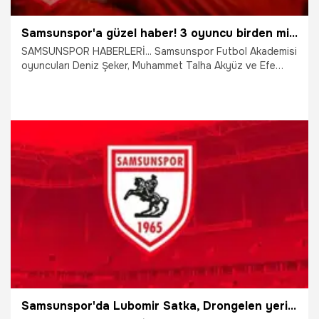
Samsunspor'a güzel haber! 3 oyuncu birden milli takıma davet edildi
SAMSUNSPOR HABERLERİ... Samsunspor Futbol Akademisi
oyuncuları Deniz Şeker, Muhammet Talha Akyüz ve Efe
Yiğit Üstün, U19 Milli Takımı kampına davet edildi.
1.08.2026
Samsun
Samsunspor'da Lubomir Satka, Drongelen yerine Avrupalı milli yıldız geliyor