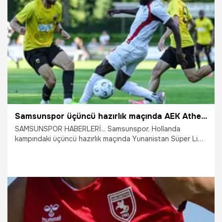
30.07.2026
Samsun
Samsunspor üçüncü hazırlık maçında AEK Athens ile karşılaştı
SAMSUNSPOR HABERLERİ... Samsunspor, Hollanda
kampındaki üçüncü hazırlık maçında Yunanistan Süper Ligi
ekiplerinden AEK Athens ile Voetbalvereniging WWNA
Tesisleri’nde karşı karşıya geldi. Kırmızı-beyazlı ekip,
mücadeleden 2-1’lik galibiyetle ayrıldı.
29.07.2026
Samsun