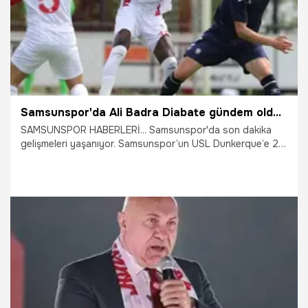
Samsunspor'da Ali Badra Diabate gündem oldu! Drongelen, Satka sonrası kriz, Thorsten Fink yapacak
SAMSUNSPOR HABERLERİ... Samsunspor'da son dakika
gelişmeleri yaşanıyor. Samsunspor’un USL Dunkerque’e 2-1
mağlup olduğu hazırlık maçında Ali Badra Diabate gündem
oldu. Drongelen, Satka'nın takımdan ayrılışı sonrası
Thorsten Fink'in hamlesi merak ediliyor.
24.07.2026
Samsun