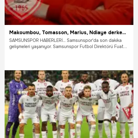
Makoumbou, Tomasson, Marius, Ndiaye derken Samsunspor'un yıldızı resmen ayrıldı
SAMSUNSPOR HABERLERİ... Samsunspor'da son dakika
gelişmeleri yaşanıyor. Samsunspor Futbol Direktörü Fuat
Çapa, iki stoper ve bir orta saha için görüşmelerin
sürdüğünü, Makoumbou, Tomasson, Marius ve Ndiaye'nin
de transfer durumunu açıkladı. Öte yandan Karadeniz
ekibinin yıldız ismi resmen ayrıldı.
29.07.2026
Samsun