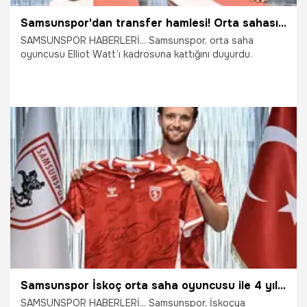
Samsunspor'dan transfer hamlesi! Orta sahasını güçlendirdi: Elliot Watt ile 4 yıllık sözleşme imzalandı
SAMSUNSPOR HABERLERİ... Samsunspor, orta saha
oyuncusu Elliot Watt’ı kadrosuna kattığını duyurdu.
19.07.2026
Şampiy10
Samsunspor İskoç orta saha oyuncusu ile 4 yıllık sözleşme imzaladı
SAMSUNSPOR HABERLERİ... Samsunspor, İskoçya