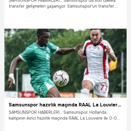
SAMSUNSPOR HABERLERİ... Samsunspor'da son dakika
transfer gelişmeleri yaşanıyor. Samsunspor'un transfer
gündeminde olduğu öne sürülen Milutin Osmajić ve Yllan
Okou isimlerinin ardından anlaşma haberi geldi.
27.07.2026
Samsun
Samsunspor hazırlık maçında RAAL La Louviere ile karşılaştı
SAMSUNSPOR HABERLERİ... Samsunspor, Hollanda
kampının ikinci hazırlık maçında RAAL La Louviere ile 0-0
berabere kaldı.