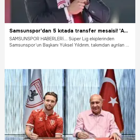
Samsunspor'dan 5 kıtada transfer mesaisi! 'Ayrılanların yeri daha iyileriyle doldurulacak'
SAMSUNSPOR HABERLERİ.... Süper Lig ekiplerinden
Samsunspor’un Başkanı Yüksel Yıldırım, takımdan ayrılan ve
ayrılacak oyuncular yerine çok daha iyi isimlerle
dolduracaklarını söyledi.
21.07.2026
Samsun