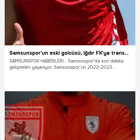
Samsunspor'un eski golcüsü, Iğdır FK’ya transfer oldu
SAMSUNSPOR HABERLERİ... Samsunspor'da son dakika
gelişmeleri yaşanıyor. Samsunspor’un 2022-2023
sezonundaki şampiyonluğunda attığı gollerle önemli rol
oynayan Douglas Tanque, Iğdır FK ile 2 yıllık sözleşme
imzaladı.
29.07.2026
Şampiy10