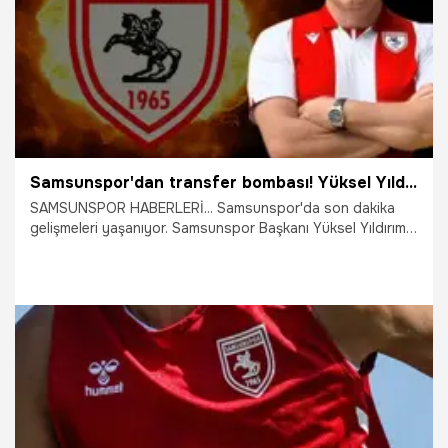
Samsunspor'dan transfer bombası! Yüksel Yıldırım açıkladı, İtalyan milli yıldız geliyor
SAMSUNSPOR HABERLERİ... Samsunspor'da son dakika
gelişmeleri yaşanıyor. Samsunspor Başkanı Yüksel Yıldırım,
Igor Drapiński transferini açıkladı. İtalya mesajının Gabriele
Guarino için olduğu öne sürüldü.
6.08.2026
Samsun