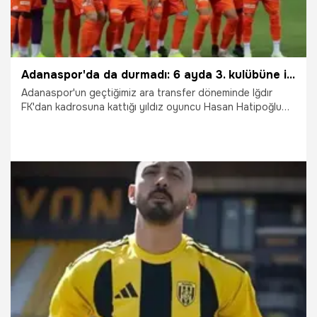
Adanaspor'da da durmadı: 6 ayda 3. kulübüne imzayı attı!
Adanaspor'un geçtiğimiz ara transfer döneminde Iğdır
FK'dan kadrosuna kattığı yıldız oyuncu Hasan Hatipoğlu
yeni takımıyla sözleşme imzaladı. Bu imzayla Hatipoğlu 6
ayda 3 kulüp değiştirdi.
7.07.2025
Adana