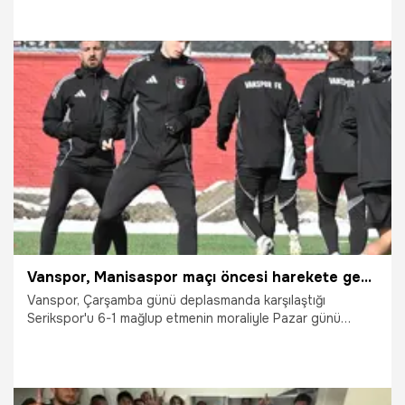
24.04.2026
Sivas
Vanspor, Manisaspor maçı öncesi harekete geçti
Vanspor, Çarşamba günü deplasmanda karşılaştığı
Serikspor'u 6-1 mağlup etmenin moraliyle Pazar günü
sahasında Manisaspor'u konuk edecek. Kırmızı-siyahlı ekip,
taraftarı önünde oynayacağı karşılaşmada rakibini puansız
göndermeyi hedefliyor.