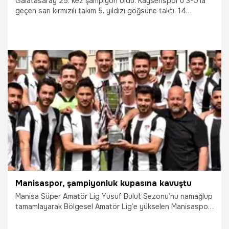
Galatasaray 25. kez şampiyon oldu. Kayserispor'u 3-0'la
geçen sarı kırmızılı takım 5. yıldızı göğsüne taktı. 14
sezondur takımın kalesini koruyan Fernando Muslera,
maçta penaltıyı gole çevirerek bir tarihe imza attı. Ancak
bu golle birlikte ilginç bir istatistik ortaya çıktı.
19.05.2025
Galatasaray
Manisaspor, şampiyonluk kupasına kavuştu
Manisa Süper Amatör Lig Yusuf Bulut Sezonu’nu namağlup
tamamlayarak Bölgesel Amatör Lig’e yükselen Manisaspor,
şampiyonluk kupasına kavuştu. Siyah-beyazlı ekip için
Tarık Almış Tesisleri’nde düzenlenen törende büyük coşku