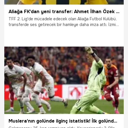
Aliağa FK'dan yeni transfer: Ahmet İlhan Özek resmen imzayı attı
TFF 2. Lig'de mücadele edecek olan Aliağa Futbol Kulübü,
transferde ses getirecek bir hamleye daha imza attı. İzmir
temsilcisi, Süper Lig ve A Milli Takım tecrübesi bulunan
kanat oyuncusu Ahmet İlhan Özek ile 2 yıllık sözleşme
imzaladı.
18.06.2025
Şampiy10
Muslera'nın golünde ilginç istatistik! İlk golünde Galatasaray Şampiyonlar Ligi'nde çeyrek final oynadı