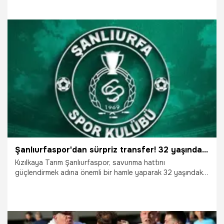
oyuncusunu renklerine bağladı.
6.12.2025
Şanlıurfa
Şanlıurfaspor'dan sürpriz transfer! 32 yaşındaki tecrübeli stoper antrenmanlara katılacak
Kızılkaya Tarım Şanlıurfaspor, savunma hattını
güçlendirmek adına önemli bir hamle yaparak 32 yaşındaki
deneyimli stoper Abdulkadir Korkut ile anlaşmaya vardı.