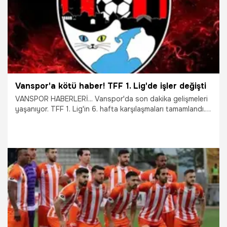
Vanspor'a kötü haber! TFF 1. Lig'de işler değişti
VANSPOR HABERLERİ... Vanspor'da son dakika gelişmeleri
yaşanıyor. TFF 1. Lig'in 6. hafta karşılaşmaları tamamlandı.
Evinde Sivasspor ile 0-0 berabere kalan Vanspor, 2 puan
kaybederek 10'uncu sıraya geriledi.
24.09.2025
Van