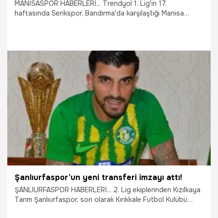
MANİSASPOR HABERLERİ... Trendyol 1. Lig'in 17.
haftasında Serikspor, Bandırma'da karşılaştığı Manisa
Futbol Kulübü'ne 1-0 mağlup oldu.
13.12.2025
Manisa
Şanlıurfaspor’un yeni transferi imzayı attı!
ŞANLIURFASPOR HABERLERİ... 2. Lig ekiplerinden Kızılkaya
Tarım Şanlıurfaspor, son olarak Kırıkkale Futbol Kulübü
formasını terleten 32 yaşındaki tecrübeli stoper- sağ bek