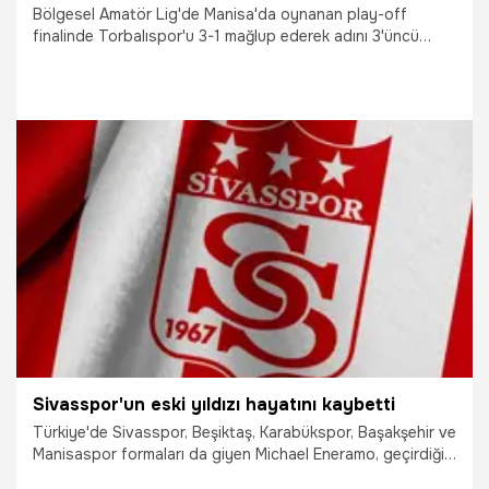
Bölgesel Amatör Lig'de Manisa'da oynanan play-off
finalinde Torbalıspor'u 3-1 mağlup ederek adını 3'üncü
Lig'e yazdıran Bigaspor, Çanakkele'nin 8 yıllık profesyonel
lig hasretine son verdi.
23.05.2026
Şampiy10
Sivasspor'un eski yıldızı hayatını kaybetti
Türkiye'de Sivasspor, Beşiktaş, Karabükspor, Başakşehir ve
Manisaspor formaları da giyen Michael Eneramo, geçirdiği
kalp krizi sebebiyle hayatını kaybetti.