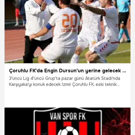
3.12.2025
Şampiy10
Çoruhlu FK'da Engin Dursun'un yerine gelecek isim belli oldu
3'üncü Lig 4'üncü Grup'ta pazar günü Atatürk Stadı'nda
Karşıyaka'yı konuk edecek İzmir Çoruhlu FK, eski teknik
patronu Levent Eriş'i takımın dümenine yeniden geçiriyor.
9.10.2025
Şampiy10