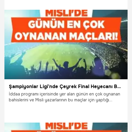
yaşandı.
17.05.2025
Şampiy10
Şampiyonlar Ligi’nde Çeyrek Final Heyecanı Başlıyor! Misli’de Günün En Çok Oynanan Maçları…
İddaa programı içerisinde yer alan günün en çok oynanan
bahislerini ve Misli yazarlarının bu maçlar için yaptığı
yorumları sizler için derledik. Maçların heyecanını Misli’ye
özel daha yüksek oranlarla yaşayın… “Şampiyon Oranlar”
sadece Misli’de!