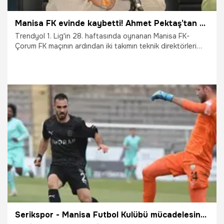
Manisa FK evinde kaybetti! Ahmet Pektaş’tan maç sonu hakem tepkisi geldi
Trendyol 1. Lig'in 28. haftasında oynanan Manisa FK-
Çorum FK maçının ardından iki takımın teknik direktörleri
basın toplantısında açıklamalarda bulundu. T
3.03.2026
Manisa
Serikspor - Manisa Futbol Kulübü mücadelesinde tek gol 3 puanı getirdi