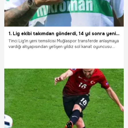
1. Lig ekibi takımdan gönderdi, 14 yıl sonra yeniden imza attı
1'inci Lig'in yeni temsilcisi Muğlaspor transferde anlaşmaya
vardığı altyapısından yetişen yıldız sol kanat oyuncusu
Ozan Sol'u 14 yıl sonra yuvaya döndürdü. Resmi imzayı
atan Ozan, 2004'te çocukken futbola başlayıp, 2012'de
ayrıldığı Muğlaspor'a seneler sonra 33 yaşında geri geldi.
9.07.2026
Şampiy10