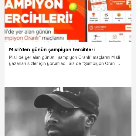
Misli'den günün şampiyon tercihleri
Misli’de yer alan günün “Şampiyon Oranlı” maçlarını Misli
yazarları sizler için yorumladı. Siz de “Şampiyon Oran”
farkıyla Misli’de maçların heyecanını daha yüksek oranlarla
yaşayabilirsiniz. İşte günün şampiyon tercihleri…
13.12.2024
İddaa