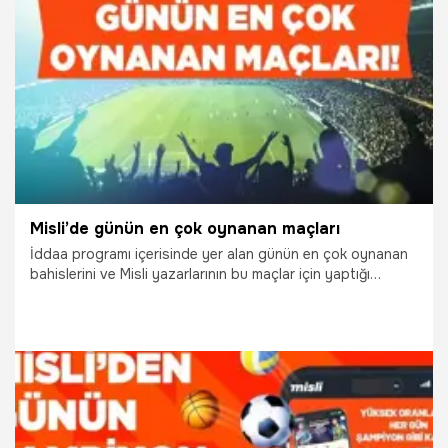
8.04.2025
İddaa
Misli’de günün en çok oynanan maçları
İddaa programı içerisinde yer alan günün en çok oynanan
bahislerini ve Misli yazarlarının bu maçlar için yaptığı
yorumları sizler için derledik. Maçların heyecanını Misli’ye
özel daha yüksek oranlarla yaşayın… “Şampiyon Oranlar”
sadece Misli’de!
13.12.2024
İddaa