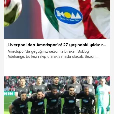
maç seyircisiz oynama cezası verdi.
Liverpool'dan Amedspor’a! 27 yaşındaki yıldız rakip olacak
Amedspor'da geçtiğimiz sezon iz bırakan Bobby
Adekanye, bu kez rakip olarak sahada olacak. Sezon
başında Manisa FK'ya transfer olan Hollandalı yıldız, Pazar
günü eski taraftarının önüne Manisa formasıyla çıkacak.
14.03.2026
Diyarbakır