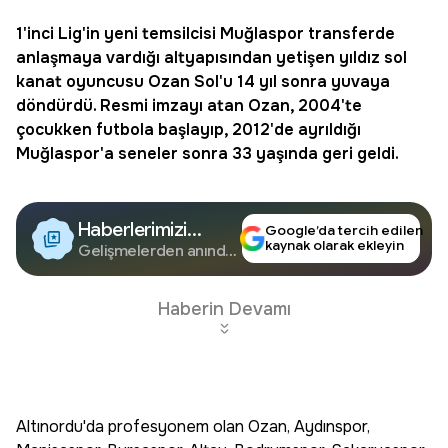
1'inci Lig'in yeni temsilcisi
Muğlaspor
transferde
anlaşmaya vardığı altyapısından yetişen yıldız sol
kanat oyuncusu Ozan Sol'u 14 yıl sonra yuvaya
döndürdü. Resmi imzayı atan Ozan, 2004'te
çocukken futbola başlayıp, 2012'de ayrıldığı
Muğlaspor'a seneler sonra 33 yaşında geri geldi.
Haberlerimizi
Google’da tercih edilen
kaynak olarak ekleyin
Google'da Takip
Gelişmelerden anında
haberdar olun.
Edin
Haberin Devamı
Altınordu'da profesyonem olan Ozan, Aydınspor,