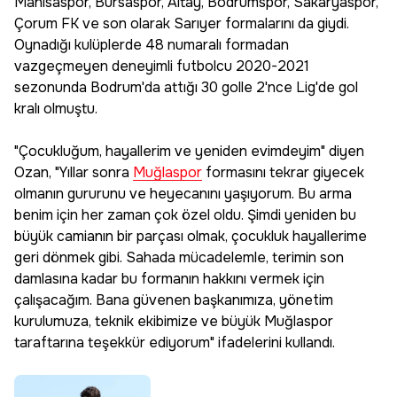
Manisaspor, Bursaspor, Altay, Bodrumspor, Sakaryaspor,
Çorum FK ve son olarak Sarıyer formalarını da giydi.
Oynadığı kulüplerde 48 numaralı formadan
vazgeçmeyen deneyimli futbolcu 2020-2021
sezonunda Bodrum'da attığı 30 golle 2'nce Lig'de gol
kralı olmuştu.
"Çocukluğum, hayallerim ve yeniden evimdeyim" diyen
Ozan, "Yıllar sonra
Muğlaspor
formasını tekrar giyecek
olmanın gururunu ve heyecanını yaşıyorum. Bu arma
benim için her zaman çok özel oldu. Şimdi yeniden bu
büyük camianın bir parçası olmak, çocukluk hayallerime
geri dönmek gibi. Sahada mücadelemle, terimin son
damlasına kadar bu formanın hakkını vermek için
çalışacağım. Bana güvenen başkanımıza, yönetim
kurulumuza, teknik ekibimize ve büyük Muğlaspor
taraftarına teşekkür ediyorum" ifadelerini kullandı.