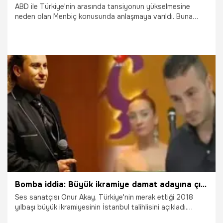
ABD ile Türkiye'nin arasında tansiyonun yükselmesine
neden olan Menbiç konusunda anlaşmaya varıldı. Buna
göre, Menbiç'in güvenliği YPG/PYD'nin elinden alınacak.
1.03.2018
Gündem
Bomba iddia: Büyük ikramiye damat adayına çıktı
Ses sanatçısı Onur Akay, Türkiye'nin merak ettiği 2018
yılbaşı büyük ikramiyesinin İstanbul talihlisini açıkladı.
Akay'ın iddiasına göre Yılbaşı büyük ikramiyesinin talihlisi,