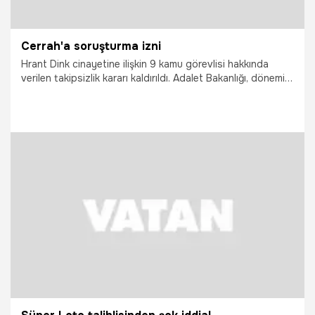
Cerrah'a soruşturma izni
Hrant Dink cinayetine ilişkin 9 kamu görevlisi hakkında
verilen takipsizlik kararı kaldırıldı. Adalet Bakanlığı, dönemin
İstanbul Emniyet Müdürü Celalettin Cerrah'ın da aralarında
bulunduğu kamu görevlilerinin yargılanmasına izin verdi.
29.09.2021
Gündem