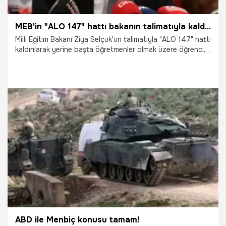
MEB'in "ALO 147" hattı bakanın talimatıyla kaldırıldı
Milli Eğitim Bakanı Ziya Selçuk'un talimatıyla "ALO 147" hattı
kaldırılarak yerine başta öğretmenler olmak üzere öğrenci,
veli ve diğer vatandaşlara etkin ve kaliteli hizmet vermek
amacıyla Milli Eğitim Bakanlığı (MEB) İletişim Merkezi "444 0
632" telefon hattı kuruldu.
30.07.2018
Gündem
ABD ile Menbiç konusu tamam!