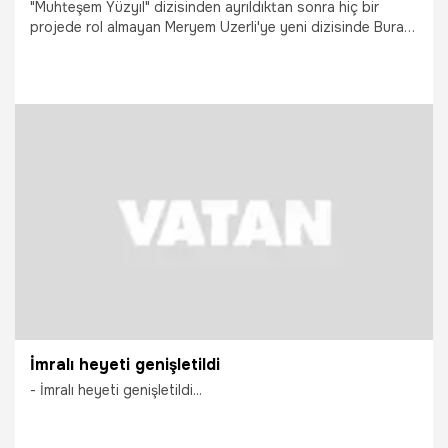
"Muhteşem Yüzyıl" dizisinden ayrıldıktan sonra hiç bir
projede rol almayan Meryem Uzerli'ye yeni dizisinde Burak
Özçivit'in eşlik edeceği konuşulsa da; Uzerli yeni dizisinde
çok sürpriz bir isimle birlikte oynayacak...
5.12.2014
Magazin
İmralı heyeti genişletildi
- İmralı heyeti genişletildi...