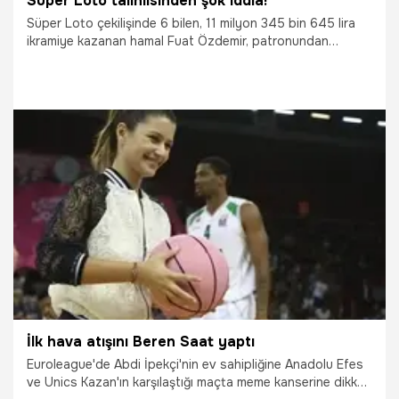
Süper Loto talihlisinden şok iddia!
Süper Loto çekilişinde 6 bilen, 11 milyon 345 bin 645 lira
ikramiye kazanan hamal Fuat Özdemir, patronundan
şikayetçi oldu.
20.10.2014
Yaşam
İlk hava atışını Beren Saat yaptı
Euroleague'de Abdi İpekçi'nin ev sahipliğine Anadolu Efes
ve Unics Kazan'ın karşılaştığı maçta meme kanserine dikkat