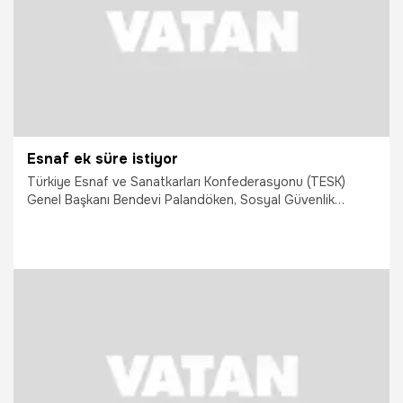
Esnaf ek süre istiyor
Türkiye Esnaf ve Sanatkarları Konfederasyonu (TESK)
Genel Başkanı Bendevi Palandöken, Sosyal Güvenlik
Kurumuna (SGK) yapılacak yapılandırma başvurularının yarın
sona ereceğini belirterek, "Yapılandırma süresi 3 ay daha
uzatılsın" talebinde bulundu.
1.02.2015
Ekonomi