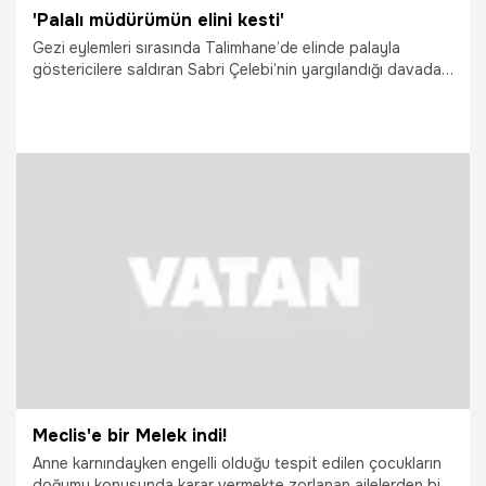
'Palalı müdürümün elini kesti'
Gezi eylemleri sırasında Talimhane’de elinde palayla
göstericilere saldıran Sabri Çelebi’nin yargılandığı davada,
polis memuru Ahmet Yeşilkaya ’tanık’ sıfatıyla dinlendi...
29.09.2021
Gündem
Meclis'e bir Melek indi!
Anne karnındayken engelli olduğu tespit edilen çocukların
doğumu konusunda karar vermekte zorlanan ailelerden biri