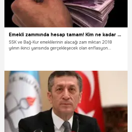
Emekli zammında hesap tamam! Kim ne kadar zam alacak?
SSK ve Bağ-Kur emeklilerinin alacağı zam miktarı 2018
yılının ikinci yarısında gerçekleşecek olan enflasyon
oranına bağlı olacak. Son dakika habere göre, emeklilerin
Ocak maaşlarını yüzde 10.65'lik enflasyon tahminlerine
göre hesaplandı.
25.09.2018
Ekonomi