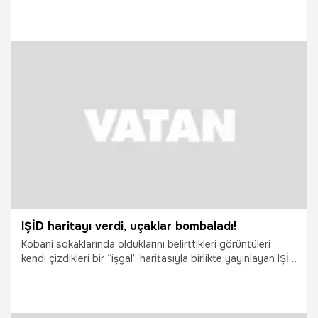
çekmek için hava atışını pembe topla oyuncu Beren Saat
yaptı.
17.10.2014
Magazin
IŞİD haritayı verdi, uçaklar bombaladı!
Kobani sokaklarında olduklarını belirttikleri görüntüleri
kendi çizdikleri bir “işgal” haritasıyla birlikte yayınlayan IŞİD
militanları dün bu bilgiler ışığında ABD ve koalisyon uçakları
tarafından vuruldu, YPG ilk kez saldırıya geçti...