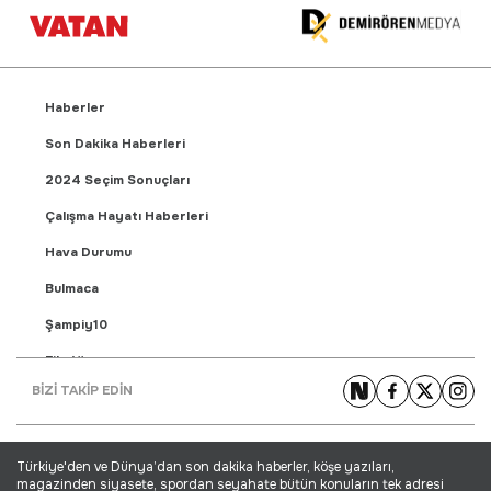
Haberler
Son Dakika Haberleri
2024 Seçim Sonuçları
Çalışma Hayatı Haberleri
Hava Durumu
Bulmaca
Şampiy10
Fikstür
BİZİ TAKİP EDİN
Puan Durumu
Gündem Haberleri
Türkiye'den ve Dünya’dan son dakika haberler, köşe yazıları,
Yaşam Haberleri
magazinden siyasete, spordan seyahate bütün konuların tek adresi