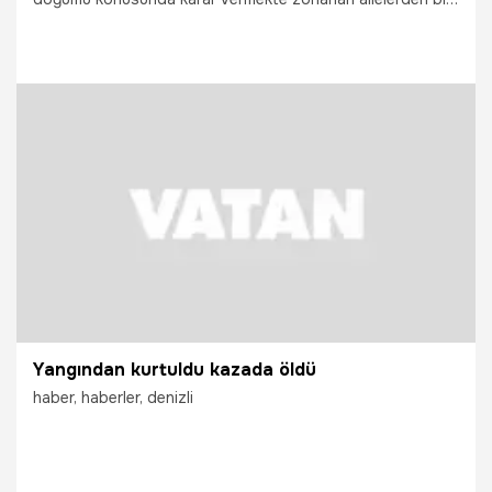
de TBMM Sağlık Komisyonu Başkanı, AK Parti Adana
Milletvekili Necdet Ünüvar ve ailesi...
29.07.2014
Yaşam
Yangından kurtuldu kazada öldü
haber, haberler, denizli