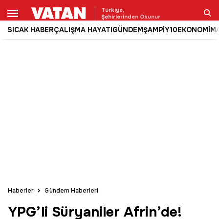
Türkiye,
Şehirlerinden Okunur
SICAK HABER
ÇALIŞMA HAYATI
GÜNDEM
ŞAMPİY10
EKONOMİ
M
Ara
Haberler
Gündem Haberleri
YPG’li Süryaniler Afrin’de!