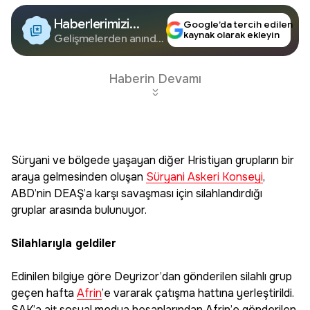
Haberlerimizi
Google’da tercih edilen
kaynak olarak ekleyin
Google'da Takip
Gelişmelerden anında
haberdar olun.
Edin
Haberin Devamı
Süryani ve bölgede yaşayan diğer Hristiyan grupların bir
araya gelmesinden oluşan
Süryani Askeri Konseyi
,
ABD’nin DEAŞ’a karşı savaşması için silahlandırdığı
gruplar arasında bulunuyor.
Silahlarıyla geldiler
Edinilen bilgiye göre Deyrizor’dan gönderilen silahlı grup
geçen hafta
Afrin
’e vararak çatışma hattına yerleştirildi.
SAK’a ait sosyal medya hesaplarından Afrin’e gönderilen