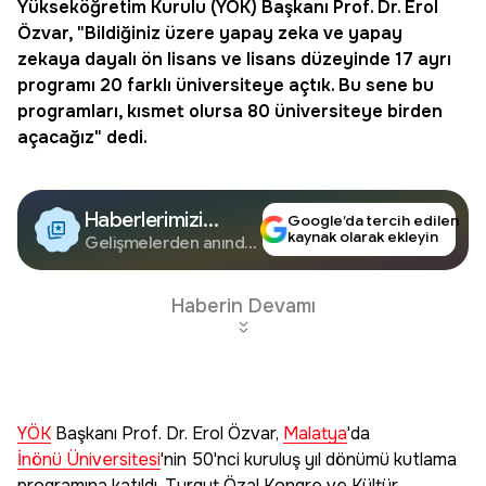
Yükseköğretim Kurulu (
YÖK
) Başkanı Prof. Dr. Erol
Özvar, "Bildiğiniz üzere yapay zeka ve yapay
zekaya dayalı ön lisans ve lisans düzeyinde 17 ayrı
programı 20 farklı üniversiteye açtık. Bu sene bu
programları, kısmet olursa 80 üniversiteye birden
açacağız" dedi.
Haberlerimizi
Google’da tercih edilen
kaynak olarak ekleyin
Google'da Takip
Gelişmelerden anında
haberdar olun.
Edin
Haberin Devamı
YÖK
Başkanı Prof. Dr. Erol Özvar,
Malatya
'da
İnönü Üniversitesi
'nin 50'nci kuruluş yıl dönümü kutlama
programına katıldı. Turgut Özal Kongre ve Kültür