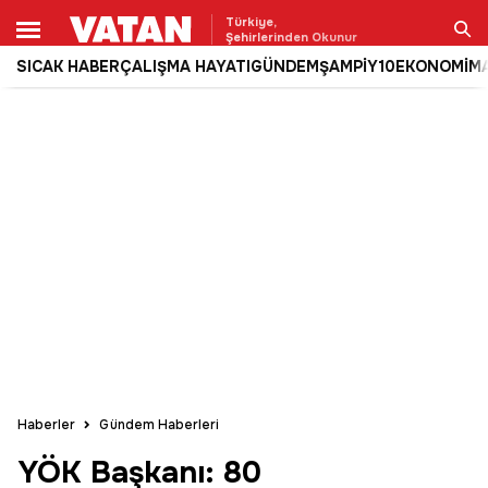
Türkiye,
Şehirlerinden Okunur
SICAK HABER
ÇALIŞMA HAYATI
GÜNDEM
ŞAMPİY10
EKONOMİ
M
Ara
Haberler
Gündem Haberleri
YÖK Başkanı: 80