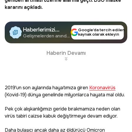
yeniden artması üzerine alarma geçti. DSÖ
maske
kararını açıkladı.
Haberlerimizi
Google’da tercih edilen
kaynak olarak ekleyin
Google'da Takip
Gelişmelerden anında
haberdar olun.
Edin
Haberin Devamı
2019'un son aylarında hayatımıza giren
Koronavirüs
(Kovid-19) dünya genelinde milyonlarca hayata mal oldu.
Pek çok alışkanlığımızı geride bırakmamıza neden olan
virüs tabiri caizse kabuk değiştirmeye devam ediyor.
Daha bulaşıcı ancak daha az öldürücü Omicron