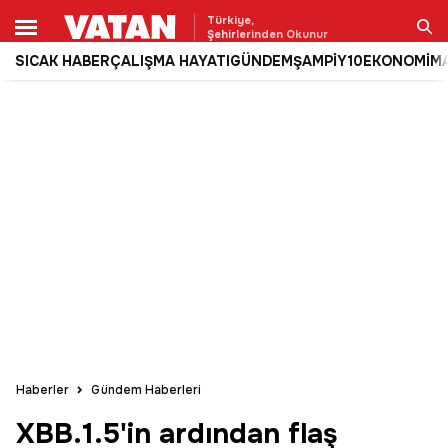
Türkiye,
Şehirlerinden Okunur
SICAK HABER
ÇALIŞMA HAYATI
GÜNDEM
ŞAMPİY10
EKONOMİ
M
Ara
Haberler
Gündem Haberleri
XBB.1.5'in ardından flaş