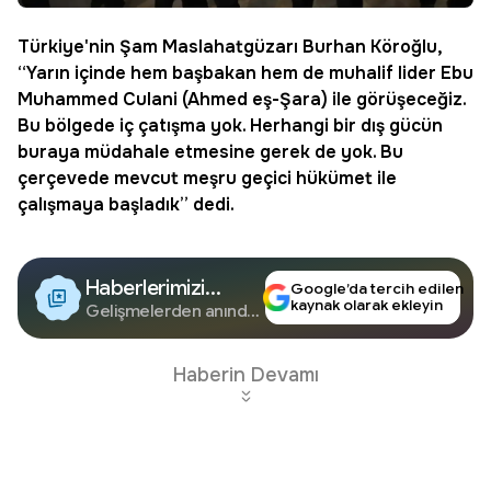
Türkiye'nin
Şam
Maslahatgüzarı Burhan Köroğlu,
“Yarın içinde hem başbakan hem de muhalif lider Ebu
Muhammed Culani (Ahmed eş-Şara) ile görüşeceğiz.
Bu bölgede iç çatışma yok. Herhangi bir dış gücün
buraya müdahale etmesine gerek de yok. Bu
çerçevede mevcut meşru geçici hükümet ile
çalışmaya başladık” dedi.
Haberlerimizi
Google’da tercih edilen
kaynak olarak ekleyin
Google'da Takip
Gelişmelerden anında
haberdar olun.
Edin
Haberin Devamı