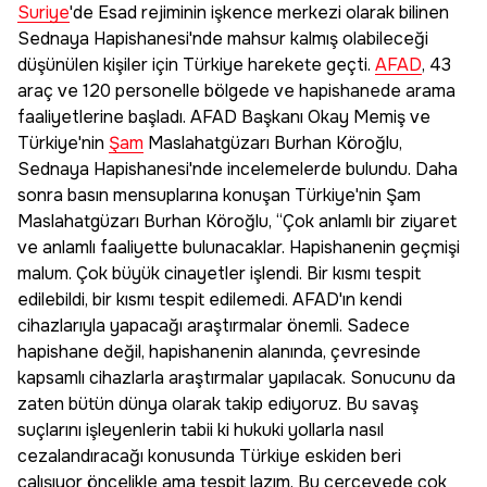
Suriye
'de Esad rejiminin işkence merkezi olarak bilinen
Sednaya Hapishanesi'nde mahsur kalmış olabileceği
düşünülen kişiler için Türkiye harekete geçti.
AFAD
, 43
araç ve 120 personelle bölgede ve hapishanede arama
faaliyetlerine başladı. AFAD Başkanı Okay Memiş ve
Türkiye'nin
Şam
Maslahatgüzarı Burhan Köroğlu,
Sednaya Hapishanesi'nde incelemelerde bulundu. Daha
sonra basın mensuplarına konuşan Türkiye'nin Şam
Maslahatgüzarı Burhan Köroğlu, “Çok anlamlı bir ziyaret
ve anlamlı faaliyette bulunacaklar. Hapishanenin geçmişi
malum. Çok büyük cinayetler işlendi. Bir kısmı tespit
edilebildi, bir kısmı tespit edilemedi. AFAD'ın kendi
cihazlarıyla yapacağı araştırmalar önemli. Sadece
hapishane değil, hapishanenin alanında, çevresinde
kapsamlı cihazlarla araştırmalar yapılacak. Sonucunu da
zaten bütün dünya olarak takip ediyoruz. Bu savaş
suçlarını işleyenlerin tabii ki hukuki yollarla nasıl
cezalandıracağı konusunda Türkiye eskiden beri
çalışıyor öncelikle ama tespit lazım. Bu çerçevede çok