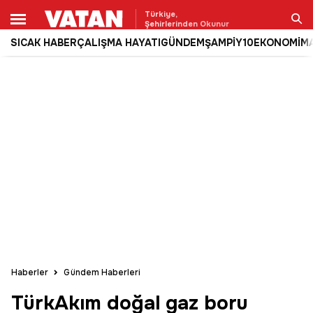
Türkiye,
Şehirlerinden Okunur
SICAK HABER
ÇALIŞMA HAYATI
GÜNDEM
ŞAMPİY10
EKONOMİ
M
Ara
Haberler
Gündem Haberleri
TürkAkım doğal gaz boru