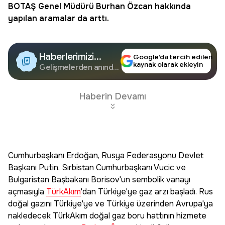
BOTAŞ Genel Müdürü
Burhan Özcan
hakkında
yapılan aramalar da arttı.
Haberlerimizi
Google’da tercih edilen
kaynak olarak ekleyin
Google'da Takip
Gelişmelerden anında
haberdar olun.
Edin
Haberin Devamı
Cumhurbaşkanı Erdoğan, Rusya Federasyonu Devlet
Başkanı Putin, Sırbistan Cumhurbaşkanı Vucic ve
Bulgaristan Başbakanı Borisov'un sembolik vanayı
açmasıyla
TürkAkım
'dan Türkiye'ye gaz arzı başladı. Rus
doğal gazını Türkiye'ye ve Türkiye üzerinden Avrupa'ya
nakledecek TürkAkım doğal gaz boru hattının hizmete