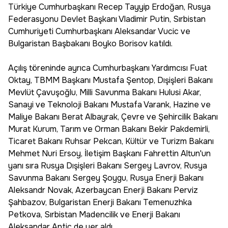
Türkiye Cumhurbaşkanı Recep Tayyip Erdoğan, Rusya
Federasyonu Devlet Başkanı Vladimir Putin, Sırbistan
Cumhuriyeti Cumhurbaşkanı Aleksandar Vucic ve
Bulgaristan Başbakanı Boyko Borisov katıldı.
Açılış töreninde ayrıca Cumhurbaşkanı Yardımcısı Fuat
Oktay, TBMM Başkanı Mustafa Şentop, Dışişleri Bakanı
Mevlüt Çavuşoğlu, Milli Savunma Bakanı Hulusi Akar,
Sanayi ve Teknoloji Bakanı Mustafa Varank, Hazine ve
Maliye Bakanı Berat Albayrak, Çevre ve Şehircilik Bakanı
Murat Kurum, Tarım ve Orman Bakanı Bekir Pakdemirli,
Ticaret Bakanı Ruhsar Pekcan, Kültür ve Turizm Bakanı
Mehmet Nuri Ersoy, İletişim Başkanı Fahrettin Altun'un
yanı sıra Rusya Dışişleri Bakanı Sergey Lavrov, Rusya
Savunma Bakanı Sergey Şoygu, Rusya Enerji Bakanı
Aleksandr Novak, Azerbaycan Enerji Bakanı Perviz
Şahbazov, Bulgaristan Enerji Bakanı Temenuzhka
Petkova, Sırbistan Madencilik ve Enerji Bakanı
Aleksandar Antic de yer aldı.