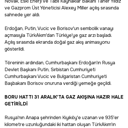
Novak, Eski Enerji ve Tabii Kaynaklar Bakanı Taner Yıldız
ve Gazprom Üst Yöneticisi Alexey Miller açılış sırasında
sahnede yer aldı.
Erdoğan, Putin, Vucic ve Borisov'un sembolik vanayı
açmasıyla TürkAkım'dan Türkiye'ye gaz arzı başladı.
Açılış sırasında ekranda doğal gaz akış animasyonu
gösterildi.
Töreninin ardından, Cumhurbaşkanı Erdoğan'ın Rusya
Devlet Başkanı Putin, Sırbistan Cumhuriyeti
Cumhurbaşkanı Vucic ve Bulgaristan Cumhuriyeti
Başbakanı Borisov onuruna verdiği yemeğe geçildi.
BORU HATTI 31 ARALIK'TA GAZ AKIŞINA HAZIR HALE
GETİRİLDİ
Rusya'nın Anapa şehrinden Kıyıköy'e uzanan ve 935'er
kilometre uzunluğundaki iki hattan oluşan TürkAkım'ın