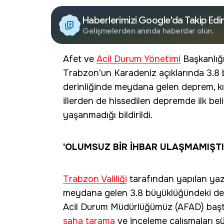
Haberlerimizi Google'da Takip Edi
Gelişmelerden anında haberdar olun.
Afet ve
Acil Durum Yönetimi
Başkanlığı
Trabzon’un Karadeniz açıklarında 3.8
derinliğinde meydana gelen deprem, kıs
illerden de hissedilen depremde ilk be
yaşanmadığı bildirildi.
'OLUMSUZ BİR İHBAR ULAŞMAMIŞTI
Trabzon Valiliği
tarafından yapılan yazı
meydana gelen 3.8 büyüklüğündeki depr
Acil Durum Müdürlüğümüz (AFAD) başta 
saha tarama
ve inceleme çalışmaları sür