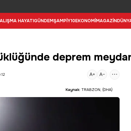
ALIŞMA HAYATI
GÜNDEM
ŞAMPİY10
EKONOMİ
MAGAZİN
DÜNY
yüklüğünde deprem meydan
:12
Kaynak:
TRABZON, (DHA)