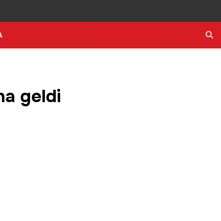
A
Ara
a geldi