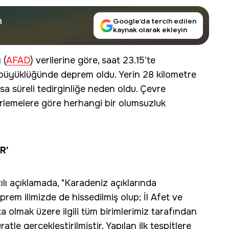
n
Google’da tercih edilen
kaynak olarak ekleyin
 (
AFAD
) verilerine göre, saat 23.15’te
 büyüklüğünde deprem oldu. Yerin 28 kilometre
a süreli tedirginliğe neden oldu. Çevre
lirlemelere göre herhangi bir olumsuzluk
R'
lı açıklamada, "Karadeniz açıklarında
em ilimizde de hissedilmiş olup; İl Afet ve
olmak üzere ilgili tüm birimlerimiz tarafından
atle gerçekleştirilmiştir. Yapılan ilk tespitlere