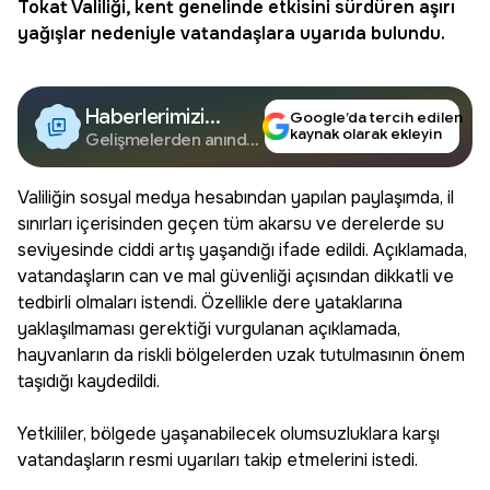
Tokat Valiliği
, kent genelinde etkisini sürdüren aşırı
yağışlar
nedeniyle vatandaşlara uyarıda bulundu.
Haberlerimizi
Google’da tercih edilen
kaynak olarak ekleyin
Google'da Takip
Gelişmelerden anında
haberdar olun.
Edin
Valiliğin sosyal medya hesabından yapılan paylaşımda, il
sınırları içerisinden geçen tüm akarsu ve derelerde su
seviyesinde ciddi artış yaşandığı ifade edildi. Açıklamada,
vatandaşların can ve mal güvenliği açısından dikkatli ve
tedbirli olmaları istendi. Özellikle dere yataklarına
yaklaşılmaması gerektiği vurgulanan açıklamada,
hayvanların da riskli bölgelerden uzak tutulmasının önem
taşıdığı kaydedildi.
Yetkililer, bölgede yaşanabilecek olumsuzluklara karşı
vatandaşların resmi uyarıları takip etmelerini istedi.