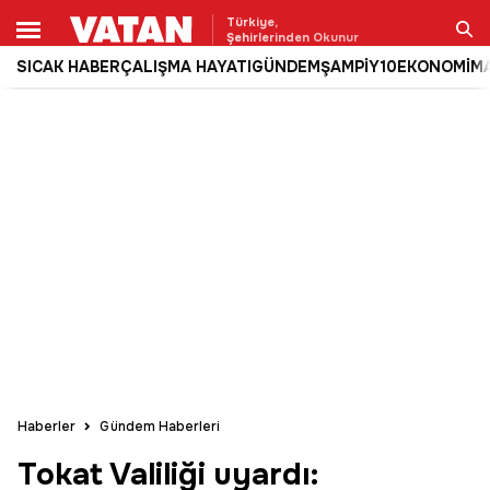
Türkiye,
Şehirlerinden Okunur
SICAK HABER
ÇALIŞMA HAYATI
GÜNDEM
ŞAMPİY10
EKONOMİ
M
Ara
Haberler
Gündem Haberleri
Tokat Valiliği uyardı: