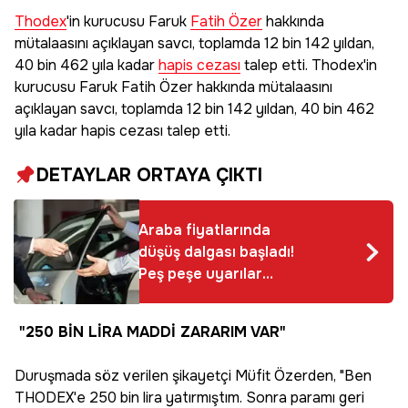
Thodex
'in kurucusu Faruk
Fatih Özer
hakkında
mütalaasını açıklayan savcı, toplamda 12 bin 142 yıldan,
40 bin 462 yıla kadar
hapis cezası
talep etti. Thodex'in
kurucusu Faruk Fatih Özer hakkında mütalaasını
açıklayan savcı, toplamda 12 bin 142 yıldan, 40 bin 462
yıla kadar hapis cezası talep etti.
DETAYLAR ORTAYA ÇIKTI
Araba fiyatlarında
düşüş dalgası başladı!
Peş peşe uyarılar
geldi
"250 BİN LİRA MADDİ ZARARIM VAR"
Duruşmada söz verilen şikayetçi Müfit Özerden, "Ben
THODEX'e 250 bin lira yatırmıştım. Sonra paramı geri