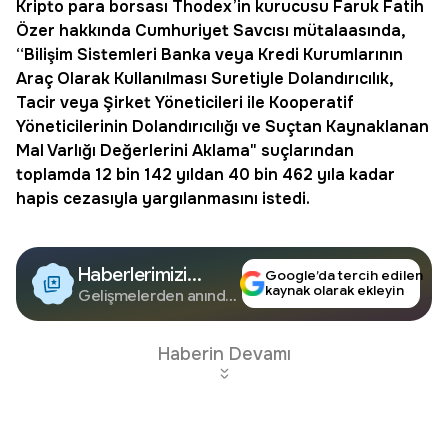
Kripto para borsası
Thodex
’in kurucusu Faruk
Fatih
Özer
hakkında Cumhuriyet Savcısı mütalaasında,
“Bilişim Sistemleri Banka veya Kredi Kurumlarının
Araç Olarak Kullanılması Suretiyle Dolandırıcılık,
Tacir veya Şirket Yöneticileri ile Kooperatif
Yöneticilerinin Dolandırıcılığı ve Suçtan Kaynaklanan
Mal Varlığı Değerlerini Aklama" suçlarından
toplamda 12 bin 142 yıldan 40 bin 462 yıla kadar
hapis cezasıyla yargılanmasını istedi.
Haberlerimizi
Google’da tercih edilen
kaynak olarak ekleyin
Google'da Takip
Gelişmelerden anında
haberdar olun.
Edin
Haberin Devamı