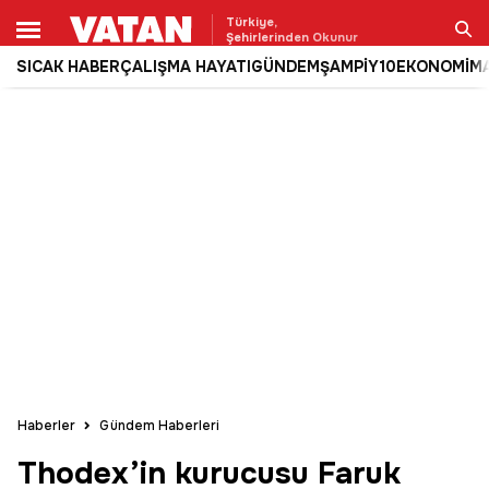
Türkiye,
Şehirlerinden Okunur
SICAK HABER
ÇALIŞMA HAYATI
GÜNDEM
ŞAMPİY10
EKONOMİ
M
Ara
Haberler
Gündem Haberleri
Thodex’in kurucusu Faruk