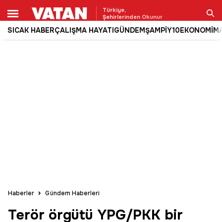
Türkiye,
Şehirlerinden Okunur
SICAK HABER
ÇALIŞMA HAYATI
GÜNDEM
ŞAMPİY10
EKONOMİ
M
Ara
Haberler
Gündem Haberleri
Terör örgütü YPG/PKK bir