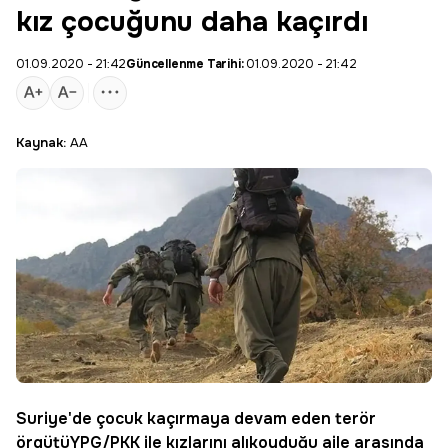
kız çocuğunu daha kaçırdı
01.09.2020 - 21:42
Güncellenme Tarihi:
01.09.2020 - 21:42
Kaynak:
AA
Suriye'de çocuk kaçırmaya devam eden
terör
örgütü
YPG/PKK
ile kızlarını alıkoyduğu
aile
arasında